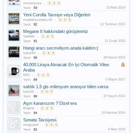
ressamyuva
...
3
4
5
13 Mart 2014
Yanıt:
93
Yeni Corolla Tavsiye veya Diğerleri
eraplatinyumplus.43
...
3
4
5
12 Temmuz 2015
Yanıt:
92
Megane II hakkındaki görüşleriniz
Sadettin
...
3
4
5
21 Ocak 2016
Yanıt:
91
Hangi aracı secmeliyım.arada kaldım:(
hakan84
...
3
4
5
28 Kasım 2015
Yanıt:
90
40.000 Liraya Alınacak En Iyi Otomatik Vites
Araba
MSC
...
3
4
5
5 Mayıs 2017
Yanıt:
89
satılık 1.5 gls milenyum aranıyor bilen varsa
kaya16
...
3
4
5
27 Kasım 2014
Yanıt:
86
Aşırı kararsızım ? Dizel era
Brujeria
...
3
4
5
24 Haziran 2014
Yanıt:
84
Sonata Tavsiyesi.
ertugruleef
...
3
4
5
4 Mart 2019
Yanıt:
82