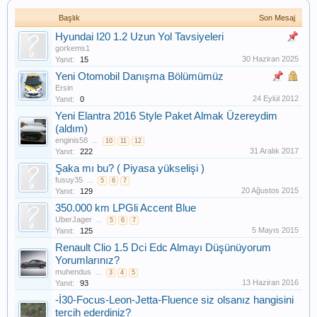
Başlık
Son Mesaj
Hyundai I20 1.2 Uzun Yol Tavsiyeleri
gorkems1
30 Haziran 2025
Yanıt:
15
Yeni Otomobil Danışma Bölümümüz
Ersin
24 Eylül 2012
Yanıt:
0
Yeni Elantra 2016 Style Paket Almak Üzereydim
(aldım)
enginis58
...
10
11
12
31 Aralık 2017
Yanıt:
222
Şaka mı bu? ( Piyasa yükselişi )
fusuy35
...
5
6
7
20 Ağustos 2015
Yanıt:
129
350.000 km LPGli Accent Blue
UberJager
...
5
6
7
5 Mayıs 2015
Yanıt:
125
Renault Clio 1.5 Dci Edc Almayı Düşünüyorum
Yorumlarınız?
muhendus
...
3
4
5
13 Haziran 2016
Yanıt:
93
-İ30-Focus-Leon-Jetta-Fluence siz olsanız hangisini
tercih ederdiniz?