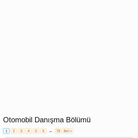
Otomobil Danışma Bölümü
1
2
3
4
5
6
→
79
İleri >