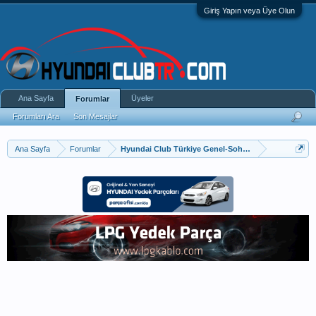
Giriş Yapın veya Üye Olun
Ana Sayfa
Üyeler
Forumlar
Forumları Ara
Son Mesajlar
Ana Sayfa
Forumlar
Hyundai Club Türkiye Genel-Sohbet