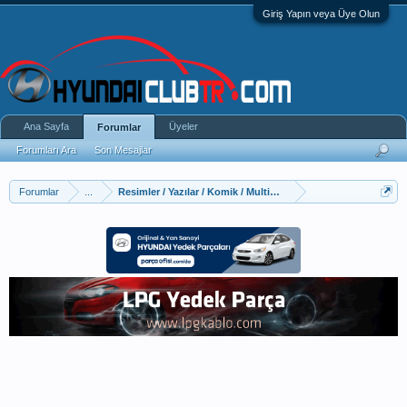
Giriş Yapın veya Üye Olun
Ana Sayfa
Üyeler
Forumlar
Forumları Ara
Son Mesajlar
Forumlar
...
Resimler / Yazılar / Komik / Multimedya