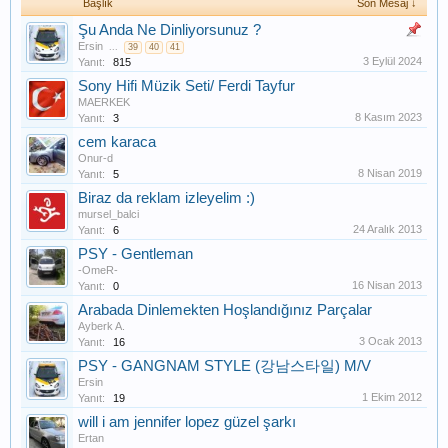
Başlık
Son Mesaj ↓
Şu Anda Ne Dinliyorsunuz ?
Ersin
...
39
40
41
3 Eylül 2024
Yanıt:
815
Sony Hifi Müzik Seti/ Ferdi Tayfur
MAERKEK
8 Kasım 2023
Yanıt:
3
cem karaca
Onur-d
8 Nisan 2019
Yanıt:
5
Biraz da reklam izleyelim :)
mursel_balci
24 Aralık 2013
Yanıt:
6
PSY - Gentleman
-OmeR-
16 Nisan 2013
Yanıt:
0
Arabada Dinlemekten Hoşlandığınız Parçalar
Ayberk A.
3 Ocak 2013
Yanıt:
16
PSY - GANGNAM STYLE (강남스타일) M/V
Ersin
1 Ekim 2012
Yanıt:
19
will i am jennifer lopez güzel şarkı
Ertan