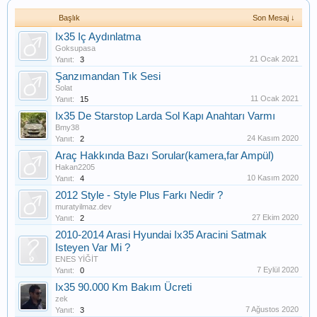
Başlık
Son Mesaj ↓
Ix35 Iç Aydınlatma
Goksupasa
21 Ocak 2021
Yanıt:
3
Şanzımandan Tık Sesi
Solat
11 Ocak 2021
Yanıt:
15
Ix35 De Starstop Larda Sol Kapı Anahtarı Varmı
Bmy38
24 Kasım 2020
Yanıt:
2
Araç Hakkında Bazı Sorular(kamera,far Ampül)
Hakan2205
10 Kasım 2020
Yanıt:
4
2012 Style - Style Plus Farkı Nedir ?
muratyilmaz.dev
27 Ekim 2020
Yanıt:
2
2010-2014 Arasi Hyundai Ix35 Aracini Satmak
Isteyen Var Mi ?
ENES YİĞİT
7 Eylül 2020
Yanıt:
0
Ix35 90.000 Km Bakım Ücreti
zek
7 Ağustos 2020
Yanıt:
3