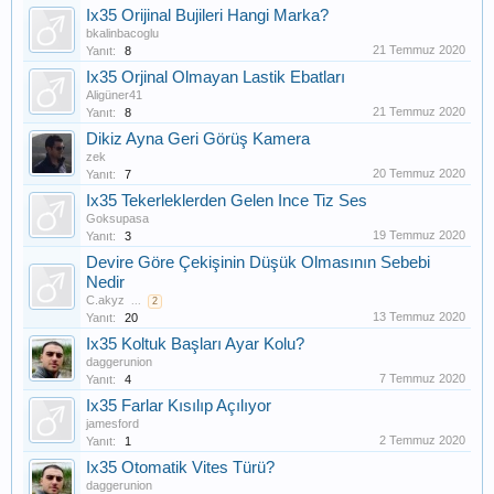
Ix35 Orijinal Bujileri Hangi Marka?
bkalinbacoglu
21 Temmuz 2020
Yanıt:
8
Ix35 Orjinal Olmayan Lastik Ebatları
Aligüner41
21 Temmuz 2020
Yanıt:
8
Dikiz Ayna Geri Görüş Kamera
zek
20 Temmuz 2020
Yanıt:
7
Ix35 Tekerleklerden Gelen Ince Tiz Ses
Goksupasa
19 Temmuz 2020
Yanıt:
3
Devire Göre Çekişinin Düşük Olmasının Sebebi
Nedir
C.akyz
...
2
13 Temmuz 2020
Yanıt:
20
Ix35 Koltuk Başları Ayar Kolu?
daggerunion
7 Temmuz 2020
Yanıt:
4
Ix35 Farlar Kısılıp Açılıyor
jamesford
2 Temmuz 2020
Yanıt:
1
Ix35 Otomatik Vites Türü?
daggerunion