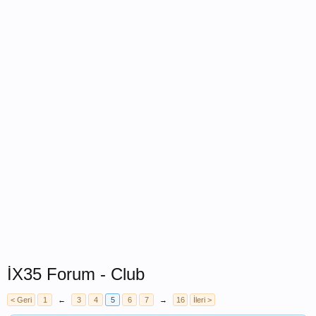
İX35 Forum - Club
< Geri
1
←
3
4
5
6
7
→
16
İleri >