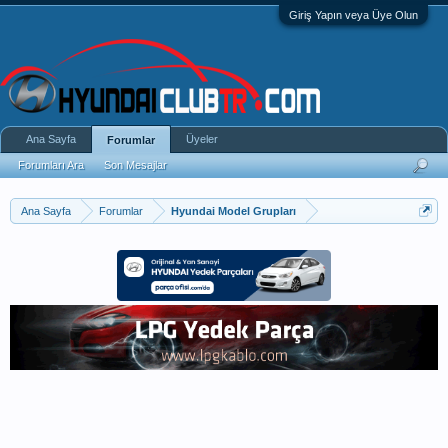
Giriş Yapın veya Üye Olun
Ana Sayfa
Üyeler
Forumlar
Forumları Ara
Son Mesajlar
Ana Sayfa
Forumlar
Hyundai Model Grupları