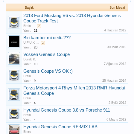
Başlık
Son Mesaj
2013 Ford Mustang V6 vs. 2013 Hyundai Genesis
Coupe Track Test
Ersin
...
2
4 Haziran 2012
Yanıt:
21
Biri kamber mi dedi..???
U.F.U.K
...
2
30 Mart 2015
Yanıt:
20
Vossen Genesis Coupe
Burak K.
7 Ağustos 2012
Yanıt:
10
Genesis Coupe VS OK :)
Ersin
25 Haziran 2014
Yanıt:
9
Forza Motorsport 4 Rhys Millen 2013 RMR Hyundai
Genesis Coupe
Ersin
2 Eylül 2012
Yanıt:
4
Hyundai Genesis Coupe 3.8 vs Porsche 911
Ersin
6 Mayıs 2012
Yanıt:
4
Hyundai Genesis Coupe RE:MIX LAB
Emre