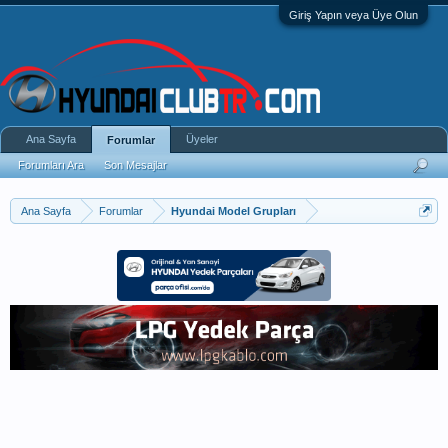
Giriş Yapın veya Üye Olun
Ana Sayfa
Üyeler
Forumlar
Forumları Ara
Son Mesajlar
Ana Sayfa
Forumlar
Hyundai Model Grupları