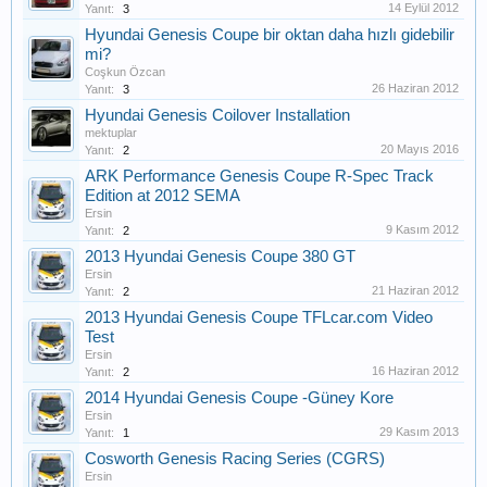
14 Eylül 2012
Yanıt:
3
Hyundai Genesis Coupe bir oktan daha hızlı gidebilir
mi?
Coşkun Özcan
26 Haziran 2012
Yanıt:
3
Hyundai Genesis Coilover Installation
mektuplar
20 Mayıs 2016
Yanıt:
2
ARK Performance Genesis Coupe R-Spec Track
Edition at 2012 SEMA
Ersin
9 Kasım 2012
Yanıt:
2
2013 Hyundai Genesis Coupe 380 GT
Ersin
21 Haziran 2012
Yanıt:
2
2013 Hyundai Genesis Coupe TFLcar.com Video
Test
Ersin
16 Haziran 2012
Yanıt:
2
2014 Hyundai Genesis Coupe -Güney Kore
Ersin
29 Kasım 2013
Yanıt:
1
Cosworth Genesis Racing Series (CGRS)
Ersin