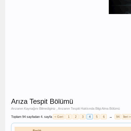
Arıza Tespit Bölümü
Arızanın Kaynağını Bilmediginiz , Arızanın Tespiti Hakkında Bilgi Alma Bölümü
Toplam 94 sayfadan 4. sayfa
< Geri
1
2
3
4
5
6
→
94
İleri >
Başlık