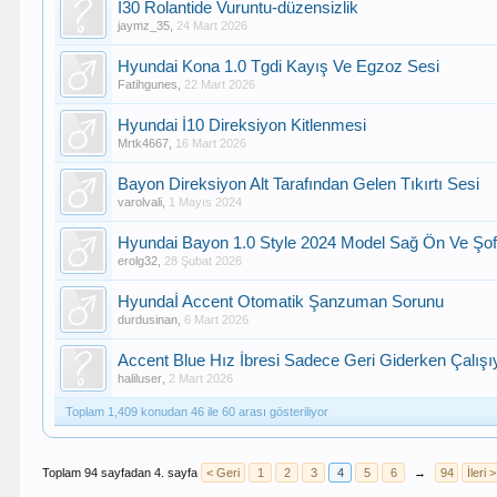
I30 Rolantide Vuruntu-düzensizlik
jaymz_35
,
24 Mart 2026
Hyundai Kona 1.0 Tgdi Kayış Ve Egzoz Sesi
Fatihgunes
,
22 Mart 2026
Hyundai İ10 Direksiyon Kitlenmesi
Mrtk4667
,
16 Mart 2026
Bayon Direksiyon Alt Tarafından Gelen Tıkırtı Sesi
varolvali
,
1 Mayıs 2024
Hyundai Bayon 1.0 Style 2024 Model Sağ Ön Ve Şofö
erolg32
,
28 Şubat 2026
Hyundaİ Accent Otomatik Şanzuman Sorunu
durdusinan
,
6 Mart 2026
Accent Blue Hız İbresi Sadece Geri Giderken Çalışı
haliluser
,
2 Mart 2026
Toplam 1,409 konudan 46 ile 60 arası gösteriliyor
Toplam 94 sayfadan 4. sayfa
< Geri
1
2
3
4
5
6
→
94
İleri >