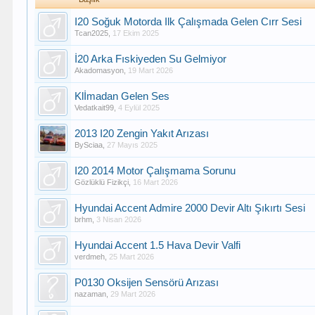
I20 Soğuk Motorda Ilk Çalışmada Gelen Cırr Sesi
Tcan2025
,
17 Ekim 2025
İ20 Arka Fıskiyeden Su Gelmiyor
Akadomasyon
,
19 Mart 2026
Klİmadan Gelen Ses
Vedatkait99
,
4 Eylül 2025
2013 I20 Zengin Yakıt Arızası
BySciaa
,
27 Mayıs 2025
I20 2014 Motor Çalışmama Sorunu
Gözlüklü Fizikçi
,
16 Mart 2026
Hyundai Accent Admire 2000 Devir Altı Şıkırtı Sesi
brhm
,
3 Nisan 2026
Hyundai Accent 1.5 Hava Devir Valfi
verdmeh
,
25 Mart 2026
P0130 Oksijen Sensörü Arızası
nazaman
,
29 Mart 2026