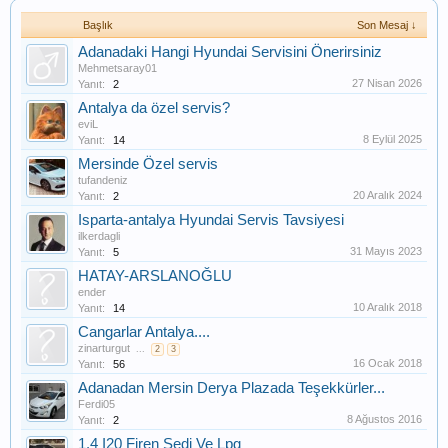
Başlık
Son Mesaj ↓
Adanadaki Hangi Hyundai Servisini Önerirsiniz
Mehmetsaray01
27 Nisan 2026
Yanıt:
2
Antalya da özel servis?
eviL
8 Eylül 2025
Yanıt:
14
Mersinde Özel servis
tufandeniz
20 Aralık 2024
Yanıt:
2
Isparta-antalya Hyundai Servis Tavsiyesi
ilkerdagli
31 Mayıs 2023
Yanıt:
5
HATAY-ARSLANOĞLU
ender
10 Aralık 2018
Yanıt:
14
Cangarlar Antalya....
zinarturgut
...
2
3
16 Ocak 2018
Yanıt:
56
Adanadan Mersin Derya Plazada Teşekkürler...
Ferdi05
8 Ağustos 2016
Yanıt:
2
1.4 I20 Firen Sedi Ve Lpg