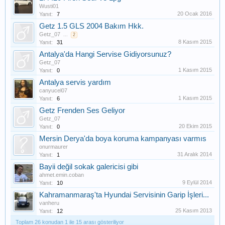
Wusti01
20 Ocak 2016
Yanıt:
7
Getz 1.5 GLS 2004 Bakım Hkk.
Getz_07
...
2
8 Kasım 2015
Yanıt:
31
Antalya'da Hangi Servise Gidiyorsunuz?
Getz_07
1 Kasım 2015
Yanıt:
0
Antalya servis yardım
canyucel07
1 Kasım 2015
Yanıt:
6
Getz Frenden Ses Geliyor
Getz_07
20 Ekim 2015
Yanıt:
0
Mersin Derya'da boya koruma kampanyası varmıs
onurmaurer
31 Aralık 2014
Yanıt:
1
Bayii değil sokak galericisi gibi
ahmet.emin.coban
9 Eylül 2014
Yanıt:
10
Kahramanmaraş'ta Hyundai Servisinin Garip İşleri...
vanheru
25 Kasım 2013
Yanıt:
12
Toplam 26 konudan 1 ile 15 arası gösteriliyor