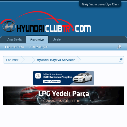
Giriş Yapın veya Üye Olun
Ana Sayfa
Üyeler
Forumlar
Forumları Ara
Son Mesajlar
Forumlar
...
Hyundai Bayi ve Servisler