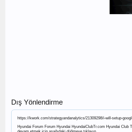
Dış Yönlendirme
https://kwork.com/strategyandanalytics/21309298/i-will-setup-goo
Hyundai Forum Forum Hyundai HyundaiClubTr.com Hyundai Club Türki
devam etmek için aşağıdaki düğmeye tıklayın.