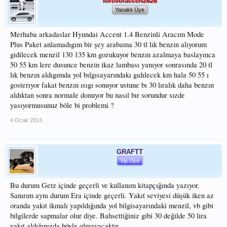
foreveraccen2626
Yasaklı Üye
Merhaba arkadaslar Hyundai Accent 1.4 Benzinli Aracım Mode
Plus Paket anlamadıgım bir şey arabama 30 tl lık benzın alıyorum
gidilecek menzil 130 135 km gozukuyor benzın azalmaya baslayınca
50 55 km lere dusunce benzin ikaz lambası yanıyor sonrasında 20 tl
lık benzın aldıgımda yol bılgısayarındakı gıdılecek km hala 50 55 ı
gosterıyor fakat benzın ısıgı sonuyor ustune bı 30 lıralık daha benzın
aldıktan sonra normale donuyor bu nasıl bır sorundur sızde
yasıyormusunuz böle bi problemi ?
4 Ocak 2013
GRAFTT
Vip Üye
Bu durum Getz içinde geçerli ve kullanım kitapçığında yazıyor.
Sanırım aynı durum Era içinde geçerli. Yakıt seviyesi düşük iken az
oranda yakıt ikmalı yapıldığında yol bilgisayarındaki menzil, vb gibi
bilgilerde sapmalar olur diye. Bahsettiğiniz gibi 30 değilde 50 lira
yakıt aldığınızda böyle olmayacaktır.