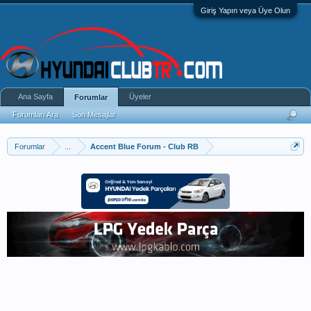
Giriş Yapın veya Üye Olun
Ana Sayfa
Üyeler
Forumlar
Forumları Ara
Son Mesajlar
Forumlar
...
Accent Blue Forum - Club RB