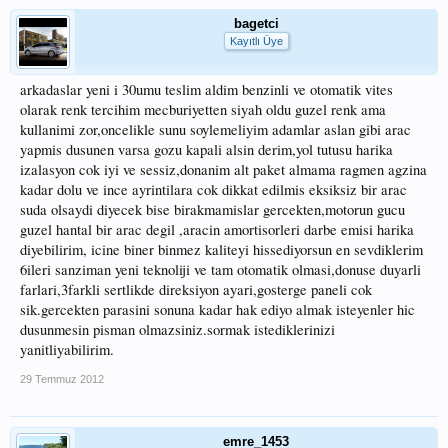
bagetci
Kayıtlı Üye
arkadaslar yeni i 30umu teslim aldim benzinli ve otomatik vites
olarak renk tercihim mecburiyetten siyah oldu guzel renk ama
kullanimi zor,oncelikle sunu soylemeliyim adamlar aslan gibi arac
yapmis dusunen varsa gozu kapali alsin derim,yol tutusu harika
izalasyon cok iyi ve sessiz,donanim alt paket almama ragmen agzina
kadar dolu ve ince ayrintilara cok dikkat edilmis eksiksiz bir arac
suda olsaydi diyecek bise birakmamislar gercekten,motorun gucu
guzel hantal bir arac degil ,aracin amortisorleri darbe emisi harika
diyebilirim, icine biner binmez kaliteyi hissediyorsun en sevdiklerim
6ileri sanziman yeni teknoliji ve tam otomatik olmasi,donuse duyarli
farlari,3farkli sertlikde direksiyon ayari,gosterge paneli cok
sik.gercekten parasini sonuna kadar hak ediyo almak isteyenler hic
dusunmesin pisman olmazsiniz.sormak istediklerinizi
yanitliyabilirim.
29 Temmuz 2012
emre_1453