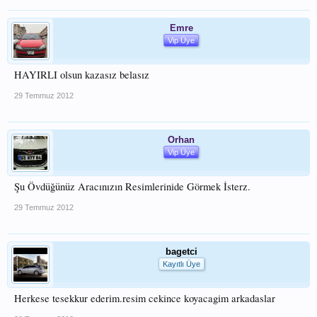
Emre
Vip Üye
HAYIRLI olsun kazasız belasız
29 Temmuz 2012
Orhan
Vip Üye
Şu Övdüğünüz Aracınızın Resimlerinide Görmek İsterz.
29 Temmuz 2012
bagetci
Kayıtlı Üye
Herkese tesekkur ederim.resim cekince koyacagim arkadaslar