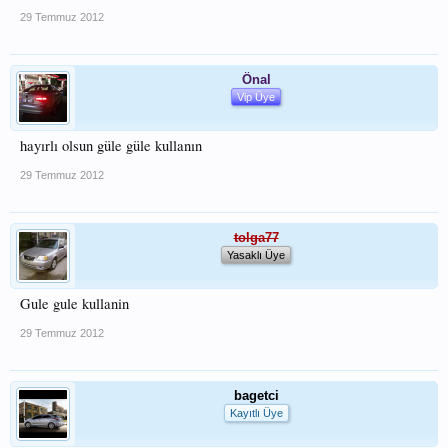
29 Temmuz 2012
Önal
Vip Üye
hayırlı olsun güle güle kullanın
29 Temmuz 2012
tolga77
Yasaklı Üye
Gule gule kullanin
29 Temmuz 2012
bagetci
Kayıtlı Üye