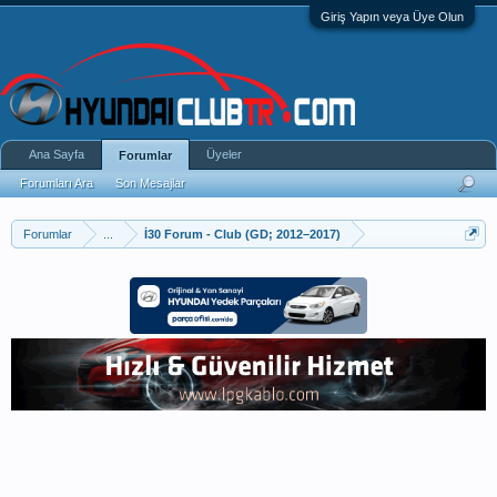
Giriş Yapın veya Üye Olun
Ana Sayfa
Üyeler
Forumlar
Forumları Ara
Son Mesajlar
Forumlar
...
İ30 Forum - Club (GD; 2012–2017)