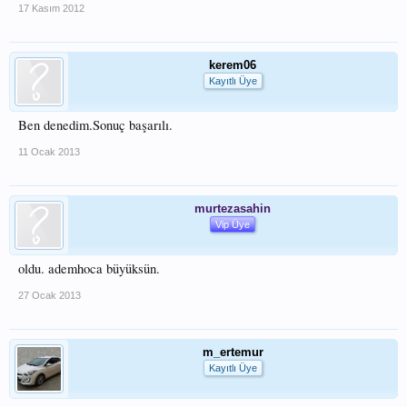
17 Kasım 2012
kerem06
Kayıtlı Üye
Ben denedim.Sonuç başarılı.
11 Ocak 2013
murtezasahin
Vip Üye
oldu. ademhoca büyüksün.
27 Ocak 2013
m_ertemur
Kayıtlı Üye