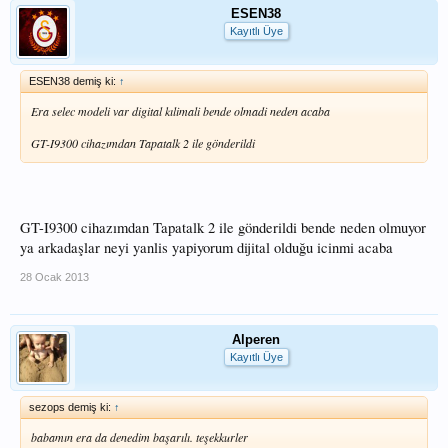
ESEN38
Kayıtlı Üye
ESEN38 demiş ki:
↑
Era selec modeli var digital kılimali bende olmadi neden acaba
GT-I9300 cihazımdan Tapatalk 2 ile gönderildi
GT-I9300 cihazımdan Tapatalk 2 ile gönderildi bende neden olmuyor
ya arkadaşlar neyi yanlis yapiyorum dijital olduğu icinmi acaba
28 Ocak 2013
Alperen
Kayıtlı Üye
sezops demiş ki:
↑
babamın era da denedim başarılı. teşekkurler