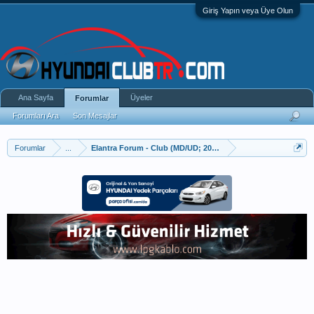
Giriş Yapın veya Üye Olun
Ana Sayfa
Üyeler
Forumlar
Forumları Ara
Son Mesajlar
Forumlar
...
Elantra Forum - Club (MD/UD; 2010–2015)