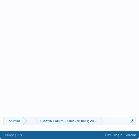
Forumlar
...
Elantra Forum - Club (MD/UD; 2010–2015)
Türkçe (TR)
Bize Ulaşın
Yardım