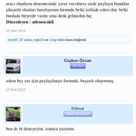
aracı olanların denemesinde yarar var.olursa sizde paylaşın bunddan
şikayetti olanları hatırlıyorum forumda belki istifade eden olur. belki
burdada biryerde vardır ama denk gelmedim hiç
Düzenleyen : ademocakli
12 Mart 2012
izzy67
,
37 aslan
,
mgk19
ve
1 kişi daha
bunu beğendi.
Coşkun Özcan
Vip Üye
adem bey era için paylaşılmıştı forumda, başarılı oluyormuş,
12 Mart 2012
Köksal
Süper Moderatör
ben de bi deneyeyim. sonucu yazarım.