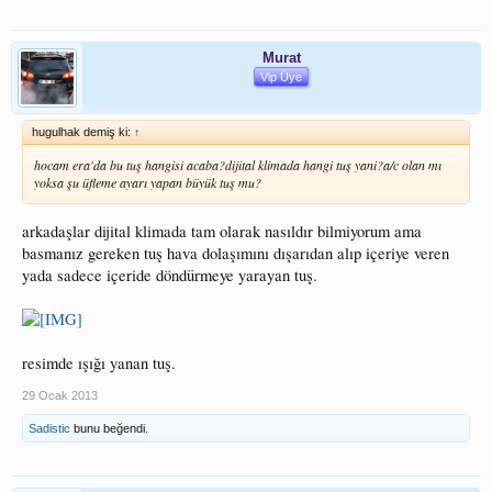
Murat
Vip Üye
hugulhak demiş ki:
↑
hocam era'da bu tuş hangisi acaba?dijital klimada hangi tuş yani?a/c olan mı
yoksa şu üfleme ayarı yapan büyük tuş mu?
arkadaşlar dijital klimada tam olarak nasıldır bilmiyorum ama
basmanız gereken tuş hava dolaşımını dışarıdan alıp içeriye veren
yada sadece içeride döndürmeye yarayan tuş.
resimde ışığı yanan tuş.
29 Ocak 2013
Sadistic
bunu beğendi.