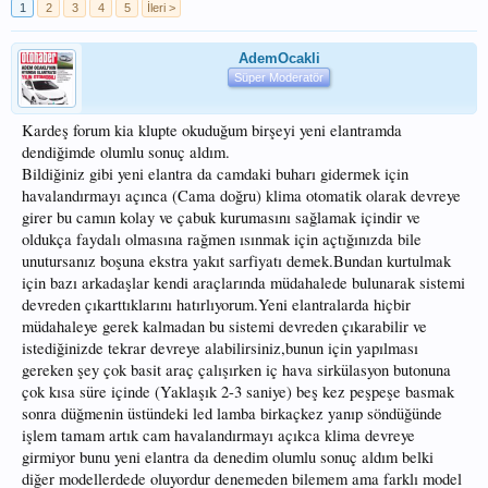
1
2
3
4
5
İleri >
AdemOcakli
Süper Moderatör
Kardeş forum kia klupte okuduğum birşeyi yeni elantramda
dendiğimde olumlu sonuç aldım.
Bildiğiniz gibi yeni elantra da camdaki buharı gidermek için
havalandırmayı açınca (Cama doğru) klima otomatik olarak devreye
girer bu camın kolay ve çabuk kurumasını sağlamak içindir ve
oldukça faydalı olmasına rağmen ısınmak için açtığınızda bile
unutursanız boşuna ekstra yakıt sarfiyatı demek.Bundan kurtulmak
için bazı arkadaşlar kendi araçlarında müdahalede bulunarak sistemi
devreden çıkarttıklarını hatırlıyorum.Yeni elantralarda hiçbir
müdahaleye gerek kalmadan bu sistemi devreden çıkarabilir ve
istediğinizde tekrar devreye alabilirsiniz,bunun için yapılması
gereken şey çok basit araç çalışırken iç hava sirkülasyon butonuna
çok kısa süre içinde (Yaklaşık 2-3 saniye) beş kez peşpeşe basmak
sonra düğmenin üstündeki led lamba birkaçkez yanıp söndüğünde
işlem tamam artık cam havalandırmayı açıkca klima devreye
girmiyor bunu yeni elantra da denedim olumlu sonuç aldım belki
diğer modellerdede oluyordur denemeden bilemem ama farklı model