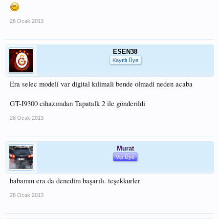
28 Ocak 2013
ESEN38
Kayıtlı Üye
Era selec modeli var digital kılimali bende olmadi neden acaba
GT-I9300 cihazımdan Tapatalk 2 ile gönderildi
28 Ocak 2013
Murat
Vip Üye
babamın era da denedim başarılı. teşekkurler
28 Ocak 2013