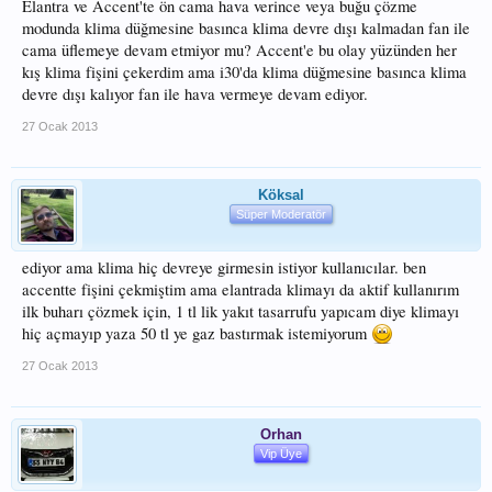
Elantra ve Accent'te ön cama hava verince veya buğu çözme
modunda klima düğmesine basınca klima devre dışı kalmadan fan ile
cama üflemeye devam etmiyor mu? Accent'e bu olay yüzünden her
kış klima fişini çekerdim ama i30'da klima düğmesine basınca klima
devre dışı kalıyor fan ile hava vermeye devam ediyor.
27 Ocak 2013
Köksal
Süper Moderatör
ediyor ama klima hiç devreye girmesin istiyor kullanıcılar. ben
accentte fişini çekmiştim ama elantrada klimayı da aktif kullanırım
ilk buharı çözmek için, 1 tl lik yakıt tasarrufu yapıcam diye klimayı
hiç açmayıp yaza 50 tl ye gaz bastırmak istemiyorum
27 Ocak 2013
Orhan
Vip Üye