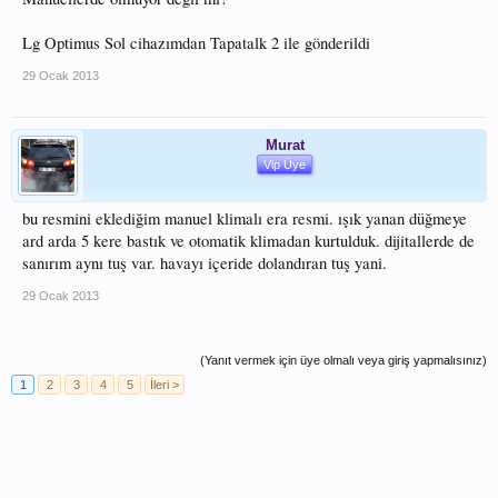
Lg Optimus Sol cihazımdan Tapatalk 2 ile gönderildi
29 Ocak 2013
Murat
Vip Üye
bu resmini eklediğim manuel klimalı era resmi. ışık yanan düğmeye
ard arda 5 kere bastık ve otomatik klimadan kurtulduk. dijitallerde de
sanırım aynı tuş var. havayı içeride dolandıran tuş yani.
29 Ocak 2013
(Yanıt vermek için üye olmalı veya giriş yapmalısınız)
1
2
3
4
5
İleri >