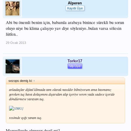
Alperen
Kayıtlı Üye
Abi bu önemli benim için, babamla arabaya binince sürekli bu sorun
oluyo niye bu klima çalışıyo yav diye söyleniyo..bulan varsa sölesin
lütfen..
29 Ocak 2013
Torkır17
Vip Üye
sezops demiş ki:
↑
arkadaşlar dijital klimada tam olarak nasıldır bilmiyorum ama basmanız
gereken tuş hava dolaşımını dışarıdan alıp içeriye veren yada sadece içeride
döndürmeye yarayan tuş.
resimde ışığı yanan tuş.
Manuellerde olmuyor degil mi?