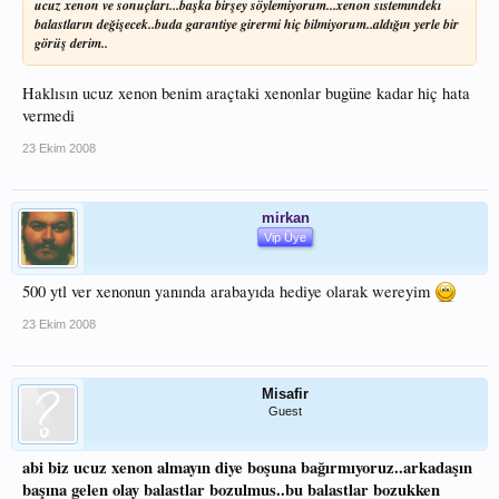
ucuz xenon ve sonuçları...başka birşey söylemiyorum...xenon sıstemındekı
balastların değişecek..buda garantiye girermi hiç bilmiyorum..aldığın yerle bir
görüş derim..
Haklısın ucuz xenon benim araçtaki xenonlar bugüne kadar hiç hata
vermedi
23 Ekim 2008
mirkan
Vip Üye
500 ytl ver xenonun yanında arabayıda hediye olarak wereyim
23 Ekim 2008
Misafir
Guest
abi biz ucuz xenon almayın diye boşuna bağırmıyoruz..arkadaşın
başına gelen olay balastlar bozulmus..bu balastlar bozukken