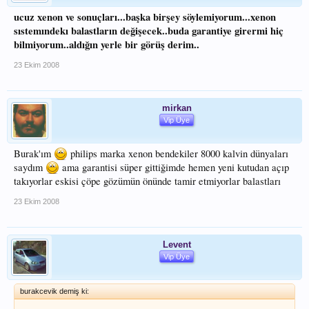
ucuz xenon ve sonuçları...başka birşey söylemiyorum...xenon
sıstemındekı balastların değişecek..buda garantiye girermi hiç
bilmiyorum..aldığın yerle bir görüş derim..
23 Ekim 2008
mirkan
Vip Üye
Burak'ım
philips marka xenon bendekiler 8000 kalvin dünyaları
saydım
ama garantisi süper gittiğimde hemen yeni kutudan açıp
takıyorlar eskisi çöpe gözümün önünde tamir etmiyorlar balastları
23 Ekim 2008
Levent
Vip Üye
burakcevik demiş ki: