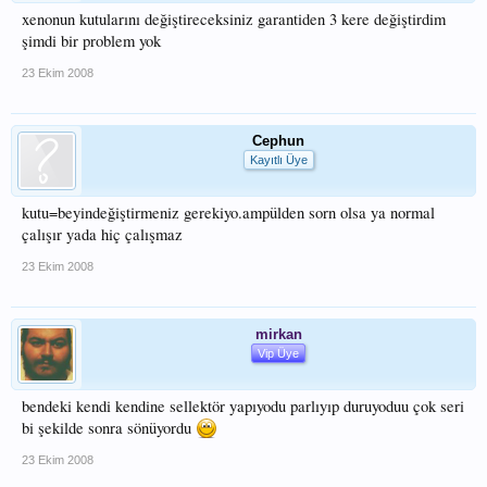
xenonun kutularını değiştireceksiniz garantiden 3 kere değiştirdim
şimdi bir problem yok
23 Ekim 2008
Cephun
Kayıtlı Üye
kutu=beyindeğiştirmeniz gerekiyo.ampülden sorn olsa ya normal
çalışır yada hiç çalışmaz
23 Ekim 2008
mirkan
Vip Üye
bendeki kendi kendine sellektör yapıyodu parlıyıp duruyoduu çok seri
bi şekilde sonra sönüyordu
23 Ekim 2008