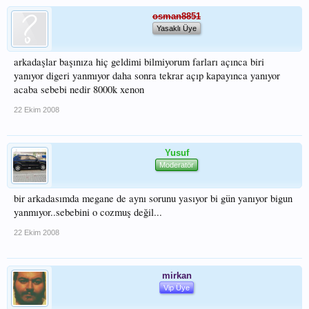
osman8851
Yasaklı Üye
arkadaşlar başınıza hiç geldimi bilmiyorum farları açınca biri
yanıyor digeri yanmıyor daha sonra tekrar açıp kapayınca yanıyor
acaba sebebi nedir 8000k xenon
22 Ekim 2008
Yusuf
Moderatör
bir arkadasımda megane de aynı sorunu yasıyor bi gün yanıyor bigun
yanmıyor..sebebini o cozmuş değil...
22 Ekim 2008
mirkan
Vip Üye