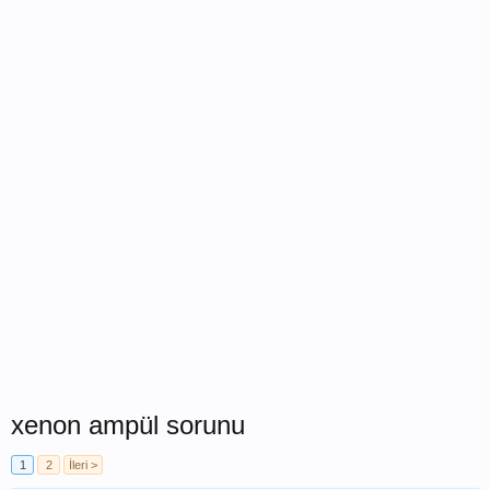
xenon ampül sorunu
1
2
İleri >