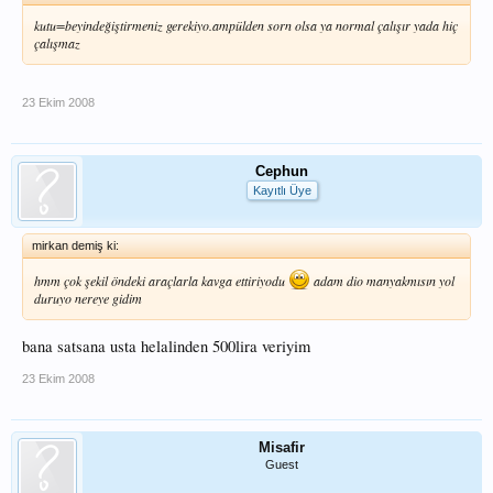
kutu=beyindeğiştirmeniz gerekiyo.ampülden sorn olsa ya normal çalışır yada hiç
çalışmaz
23 Ekim 2008
Cephun
Kayıtlı Üye
mirkan demiş ki:
hmm çok şekil öndeki araçlarla kavga ettiriyodu
adam dio manyakmısın yol
duruyo nereye gidim
bana satsana usta helalinden 500lira veriyim
23 Ekim 2008
Misafir
Guest