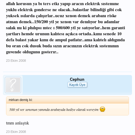
allah korusun ya bı ters etkı yapıp aracın elektrık sıstemıne
yuklu elektrık gonderse ne olacak..balastlar bilindiği gibi cok
yuksek ısılarda çalışırlar..ucuz xenon demek arabanı riske
atman demek..150/200 ytl ye xenon var denılıyor bu adamlar
salak mı ki phılıpsı mtec ı 500/600 ytl ye satıyorlar..hem garanti
şartları hemde urunun kalıtesı açıkca ortada..kımı senede 10
defa balast yakar kımı de ampul patlatır..ama kalıtelı aldıgında
bu oran cok dusuk buda sızın aracınızın elektrık sıstemının
guvende oldugunu gosterır..
23 Ekim 2008
Cephun
Kayıtlı Üye
mirkan demiş ki:
500 ytl ver xenonun yanında arabayıda hediye olarak wereyim
tmm anlaştık
23 Ekim 2008