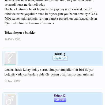
vermedi buna ne demeli adaş
Hıı bu elektronik bi kit hiçmi arıza yapmayacak sanki derseniz
tabikide arıza yapabilir buna bi diyeceğim yok benm ama öyle 300e
500e xenon takmak için verilen paraya gerçekten yazık.ucuz olsun
Çin malı olmasın tamamdr kanımca
Düzenleyen : burkks
26 Ekim 2008
hürkuş
Kayıtlı Üye
cenbus larda kolay kolay sorun olmuyor ampulleri bir biri ile yer
değiştir yada canbusları bide öle denen o zaman sorunu anlarsın
27 Mart 2013
Erhan D.
Vip Üye