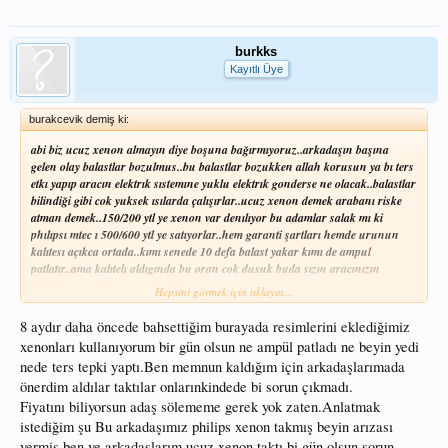
burkks
Kayıtlı Üye
burakcevik demiş ki:
abi biz ucuz xenon almayın diye boşuna bağırmıyoruz..arkadaşın başına
gelen olay balastlar bozulmus..bu balastlar bozukken allah korusun ya bı ters
etkı yapıp aracın elektrık sıstemıne yuklu elektrık gonderse ne olacak..balastlar
bilindiği gibi cok yuksek ısılarda çalışırlar..ucuz xenon demek arabanı riske
atman demek..150/200 ytl ye xenon var denılıyor bu adamlar salak mı ki
phılıpsı mtec ı 500/600 ytl ye satıyorlar..hem garanti şartları hemde urunun
kalıtesı açıkca ortada..kımı senede 10 defa balast yakar kımı de ampul
patlatır..ama kalıtelı aldıgında bu oran cok dusuk buda sızın aracınızın
elektrık sıstemının guvende oldugunu gosterır..
Hepsini görmek için tıklayın...
8 aydır daha öncede bahsettiğim burayada resimlerini eklediğimiz
xenonları kullanıyorum bir gün olsun ne ampül patladı ne beyin yedi
nede ters tepki yaptı.Ben memnun kaldığım için arkadaşlarımada
önerdim aldılar taktılar onlarınkindede bi sorun çıkmadı.
Fiyatını biliyorsun adaş sölememe gerek yok zaten.Anlatmak
istediğim şu Bu arkadaşımız philips xenon takmış beyin arızası
vermiş ben ve arkadaşlarım ucuz xenon taktı bi gün olsun sorun