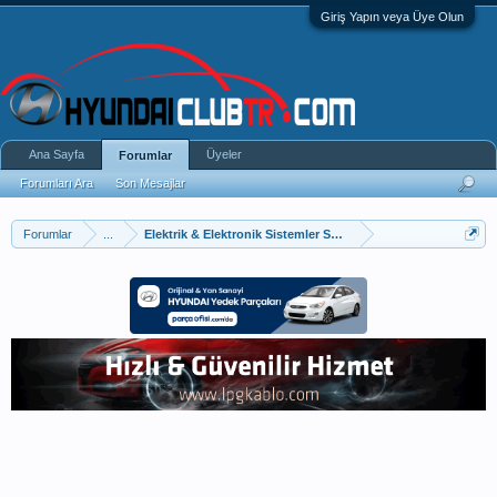
Giriş Yapın veya Üye Olun
Ana Sayfa
Üyeler
Forumlar
Forumları Ara
Son Mesajlar
Forumlar
...
Elektrik & Elektronik Sistemler Sorun Ve Çözümleri