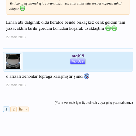
Yeni konu açmamak için sorununuzu yazsanız anlarızda yorum yapınca tuhaf
oluyor.
Erhan abi dalgınlık oldu heralde bende birkaçkez denk geldim tam
yazacaktım tarihi gördüm konudan koşarak uzaklaştım
27 Mart 2013
mgk19
Vip Üye
o arızalı xenonlar toprağa karışmıştır şimdi
27 Mart 2013
(Yanıt vermek için üye olmalı veya giriş yapmalısınız)
1
2
İleri >