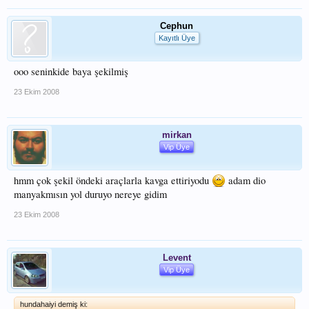
Cephun
Kayıtlı Üye
ooo seninkide baya şekilmiş
23 Ekim 2008
mirkan
Vip Üye
hmm çok şekil öndeki araçlarla kavga ettiriyodu
adam dio
manyakmısın yol duruyo nereye gidim
23 Ekim 2008
Levent
Vip Üye
hundahaiyi demiş ki: