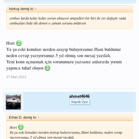
hürkuş demiş ki:
↑
cenbus larda kolay kolay sorun olmuyor ampulleri bir biri ile yer değiştir yada
canbusları bide öle denen o zaman sorunu anlarsın
Hort
Ya şu eski konuları nerden arayıp buluyorsunuz.Hani buldunuz
neden cevap yazıyorsunuz.5 yıl olmuş son mesaj yazılalı.
Yeni konu açmamak için sorununuzu yazsanız anlarızda yorum
yapınca tuhaf oluyor.
27 Mart 2013
ahmet4646
Kayıtlı Üye
Erhan D. demiş ki:
↑
Hort
Ya şu eski konuları nerden arayıp buluyorsunuz.Hani buldunuz neden cevap
yazıyorsunuz.5 yıl olmuş son mesaj yazılalı.