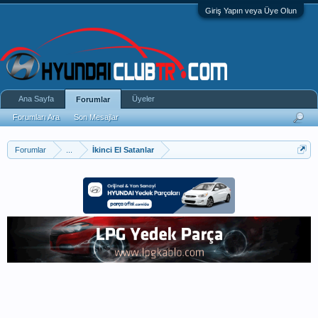
Giriş Yapın veya Üye Olun
Ana Sayfa
Üyeler
Forumlar
Forumları Ara
Son Mesajlar
Forumlar
...
İkinci El Satanlar