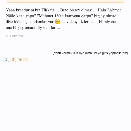
Yaaa braadıırım biz Türk'üz ... Bize birşey olmaz ... Hala ''Ahmet
200le kaza yaptı'' ''Mehmet 180le kamyona çarptı'' birşey olmadı
diye iddialaşan adamlar var
... videoyu izletince , bilmiyorum
ona birşey omadı diyor ... lar ...
25 Ekim 2011
(Yanıt vermek için üye olmalı veya giriş yapmalısınız)
1
2
İleri >