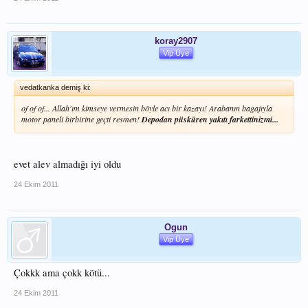
koray2907
Vip Üye
vedatkanka demiş ki:
of of of... Allah'ım kimseye vermesin böyle acı bir kazayı! Arabanın bagajıyla
motor paneli birbirine geçti resmen!
Depodan püsküren yakıtı farkettinizmi...
evet alev almadığı iyi oldu
24 Ekim 2011
Ogun
Vip Üye
Çokkk ama çokk kötü...
24 Ekim 2011