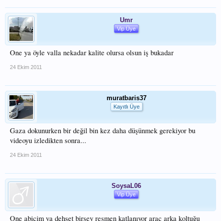
Umr
Vip Üye
One ya öyle valla nekadar kalite olursa olsun iş bukadar
24 Ekim 2011
muratbaris37
Kayıtlı Üye
Gaza dokunurken bir değil bin kez daha düşünmek gerekiyor bu
videoyu izledikten sonra...
24 Ekim 2011
SoysaL06
Vip Üye
One abicim ya dehşet birşey resmen katlanıyor araç arka koltuğu