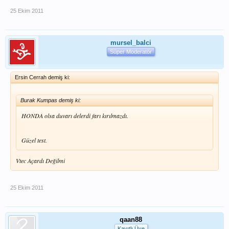
25 Ekim 2011
mursel_balci
Süper Moderatör
Ersin Cerrah demiş ki:
Burak Kumpas demiş ki:
HONDA olsa duvarı delerdi farı kırılmazdı.
Güzel test.
Vtec Açardı Değilmi
25 Ekim 2011
qaan88
Kayıtlı Üye