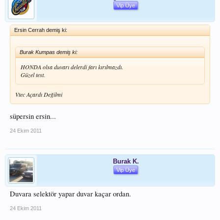
Vip Üye
Ersin Cerrah demiş ki:
Burak Kumpas demiş ki:
HONDA olsa duvarı delerdi farı kırılmazdı.
Güzel test.
Vtec Açardı Değilmi
süpersin ersin...
24 Ekim 2011
Burak K.
Vip Üye
Duvara selektör yapar duvar kaçar ordan.
24 Ekim 2011