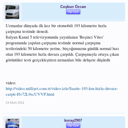
Coşkun Özcan
Vip Üye
Uzmanlar dünyada ilk kez bir otomobili 193 kilometre hızla
çarpışma testinde denedi.
İtalyan Kanal 5 televizyonunda yayınlanan 'Beşinci Vites'
programında yapılan çarpışma testinde normal çarpışma
testlerindeki 50 kilometre yerine, birçoğumuzun günlük normal hızı
olan 193 kilometre hızla duvara çarpıldı. Çarpışmayla ortaya çıkan
görüntüler testi gerçekleştiren uzmanları bile dehşete düşürdü
video:
http://video.milliyet.com.tr/video-izle/Saatte-193-km-hizla-duvara-
carpti-Hv72L9scUVVP.html
24 Ekim 2011
koray2907
Vip Üye