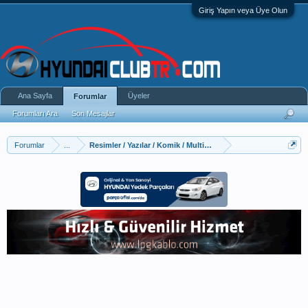
Giriş Yapın veya Üye Olun
Ana Sayfa
Üyeler
Forumlar
Forumları Ara
Son Mesajlar
Forumlar
...
Resimler / Yazılar / Komik / Multimedya