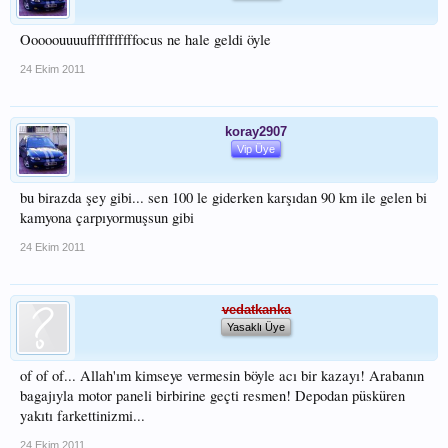
Ooooouuuufffffffffffocus ne hale geldi öyle
24 Ekim 2011
koray2907
Vip Üye
bu birazda şey gibi... sen 100 le giderken karşıdan 90 km ile gelen bi
kamyona çarpıyormuşsun gibi
24 Ekim 2011
vedatkanka
Yasaklı Üye
of of of... Allah'ım kimseye vermesin böyle acı bir kazayı! Arabanın
bagajıyla motor paneli birbirine geçti resmen! Depodan püsküren
yakıtı farkettinizmi...
24 Ekim 2011