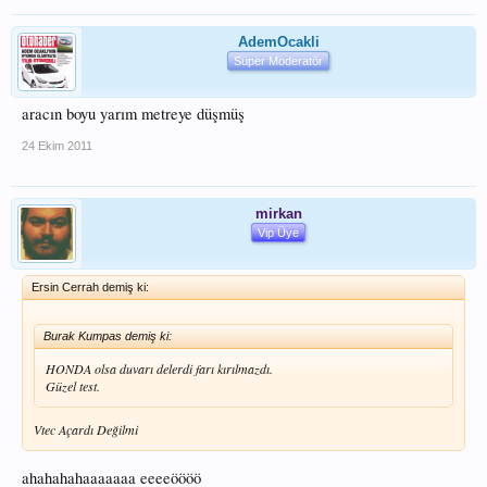
AdemOcakli
Süper Moderatör
aracın boyu yarım metreye düşmüş
24 Ekim 2011
mirkan
Vip Üye
Ersin Cerrah demiş ki:
Burak Kumpas demiş ki:
HONDA olsa duvarı delerdi farı kırılmazdı.
Güzel test.
Vtec Açardı Değilmi
ahahahahaaaaaaa eeeeöööö