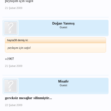
paylaşım için sağol
21 Şubat 2009
Doğan Yanmış
Guest
hayta38 demiş ki:
paylaşım için sağol
+1907
21 Şubat 2009
Misafir
Guest
gereksiz mesajlar silinmiştir...
22 Şubat 2009