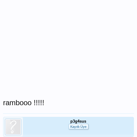
rambooo !!!!!
p3g4sus
Kayıtlı Üye