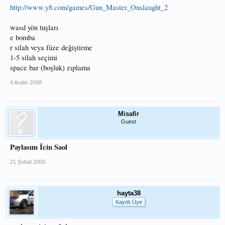
http://www.y8.com/games/Gun_Master_Onslaught_2
wasd yön tuşları
e bomba
r silah veya füze değiştirme
1-5 silah seçimi
space bar (boşluk) zıplama
4 Aralık 2008
Misafir
Guest
Paylasım İcin Saol
21 Şubat 2009
hayta38
Kayıtlı Üye