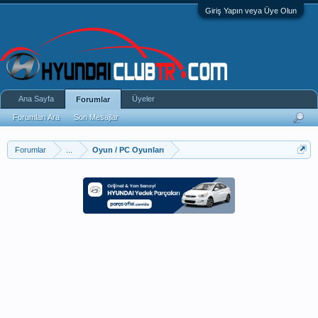
Giriş Yapın veya Üye Olun
Ana Sayfa
Üyeler
Forumlar
Forumları Ara
Son Mesajlar
Forumlar
...
Oyun / PC Oyunları