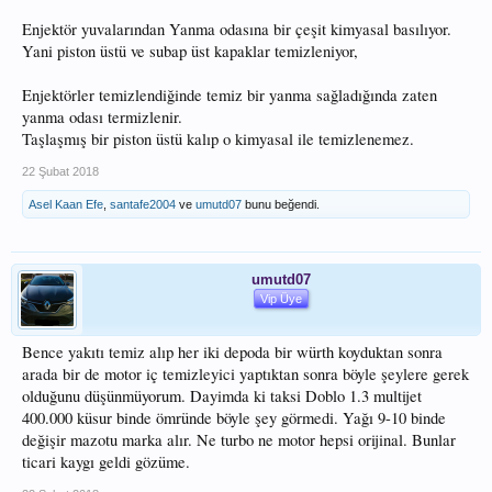
Enjektör yuvalarından Yanma odasına bir çeşit kimyasal basılıyor.
Yani piston üstü ve subap üst kapaklar temizleniyor,
Enjektörler temizlendiğinde temiz bir yanma sağladığında zaten
yanma odası termizlenir.
Taşlaşmış bir piston üstü kalıp o kimyasal ile temizlenemez.
22 Şubat 2018
Asel Kaan Efe
,
santafe2004
ve
umutd07
bunu beğendi.
umutd07
Vip Üye
Bence yakıtı temiz alıp her iki depoda bir würth koyduktan sonra
arada bir de motor iç temizleyici yaptıktan sonra böyle şeylere gerek
olduğunu düşünmüyorum. Dayimda ki taksi Doblo 1.3 multijet
400.000 küsur binde ömründe böyle şey görmedi. Yağı 9-10 binde
değişir mazotu marka alır. Ne turbo ne motor hepsi orijinal. Bunlar
ticari kaygı geldi gözüme.