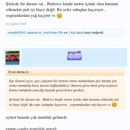
Şöylede bir durum var , Binlerce kmdir motor içinde olan kurumu
sökmekte pek iyi bişey değil. Bu sefer subaplar kaçırıyor ,
segmanlardan yağ kaçıyor vs
22 Şubat 2018
santafe2004
,
sipartacus
,
Asel Kaan Efe
ve
1 kişi daha
bunu beğendi.
gogo46
Vip Üye
Ersin demiş ki:
↑
Egr Sistemi egzoz gazı çıkışının bir kısmını emme manifoltuna geri bastığı için
emme manifoltu biraz kurum bağlayabiliyor. Motora giren hava girişi azalıyor.
Emme manifoltu temizliği dışında gerisi bence gereksiz.
Şöylede bir durum var , Binlerce kmdir motor içinde olan kurumu sökmekte pek
iyi bişey değil. Bu sefer subaplar kaçırıyor , segmanlardan yağ kaçıyor vs
aynen banada çok mantıklı gelmedi.
emme-cooler temizliği yeterli