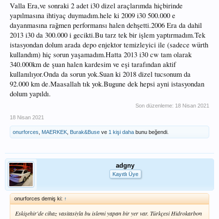
Valla Era,ve sonraki 2 adet i30 dizel araçlarımda hiçbirinde
yapılmasına ihtiyaç duymadım.hele ki 2009 i30 500.000 e
dayanmasına rağmen performansı halen dehşetti.2006 Era da dahil
2013 i30 da 300.000 i gecikti.Bu tarz tek bir işlem yaptırmadım.Tek
istasyondan dolum arada depo enjektor temizleyici ile (sadece würth
kullandım) hiç sorun yaşamadım.Hatta 2013 i30 cw tam olarak
340.000km de şuan halen kardesim ve eşi tarafından aktif
kullanılıyor.Onda da sorun yok.Suan ki 2018 dizel tucsonum da
92.000 km de.Maasallah tık yok.Bugune dek hepsi ayni istasyondan
dolum yapıldı.
Son düzenleme:
18 Nisan 2021
18 Nisan 2021
onurforces
,
MAERKEK
,
Burak&Buse
ve
1 kişi daha
bunu beğendi.
adgny
Kayıtlı Üye
onurforces demiş ki:
↑
Eskişehir'de cihaz vasitasiyla bu islemi yapan bir yer var. Türkçesi Hidrokarbon