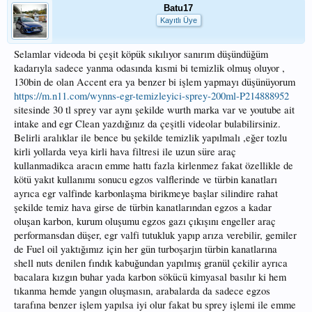
Batu17
Kayıtlı Üye
Selamlar videoda bi çeşit köpük sıkılıyor sanırım düşündüğüm
kadarıyla sadece yanma odasında kısmi bi temizlik olmuş oluyor ,
130bin de olan Accent era ya benzer bi işlem yapmayı düşünüyorum
https://m.n11.com/wynns-egr-temizleyici-sprey-200ml-P214888952
sitesinde 30 tl sprey var aynı şekilde wurth marka var ve youtube ait
intake and egr Clean yazdığınız da çeşitli videolar bulabilirsiniz.
Belirli aralıklar ile bence bu şekilde temizlik yapılmalı ,eğer tozlu
kirli yollarda veya kirli hava filtresi ile uzun süre araç
kullanmadikca aracın emme hattı fazla kirlenmez fakat özellikle de
kötü yakıt kullanımı sonucu egzos valflerinde ve türbin kanatları
ayrıca egr valfinde karbonlaşma birikmeye başlar silindire rahat
şekilde temiz hava girse de türbin kanatlarından egzos a kadar
oluşan karbon, kurum oluşumu egzos gazı çıkışını engeller araç
performansdan düşer, egr valfi tutukluk yapıp arıza verebilir, gemiler
de Fuel oil yaktığımız için her gün turboşarjın türbin kanatlarına
shell nuts denilen fındık kabuğundan yapılmış granül çekilir ayrıca
bacalara kızgın buhar yada karbon sökücü kimyasal basılır ki hem
tıkanma hemde yangın oluşmasın, arabalarda da sadece egzos
tarafına benzer işlem yapılsa iyi olur fakat bu sprey işlemi ile emme