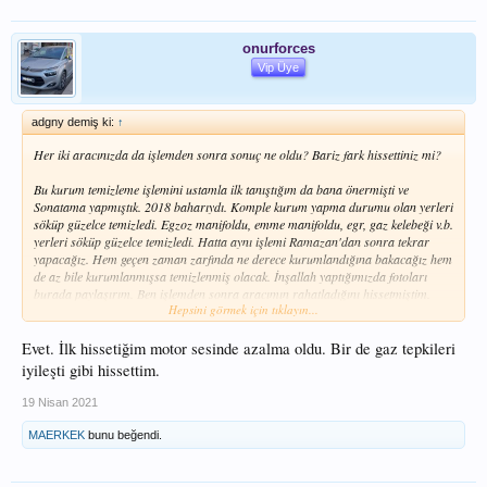
onurforces
Vip Üye
adgny demiş ki:
↑
Her iki aracınızda da işlemden sonra sonuç ne oldu? Bariz fark hissettiniz mi?
Bu kurum temizleme işlemini ustamla ilk tanıştığım da bana önermişti ve
Sonatama yapmıştık. 2018 baharıydı. Komple kurum yapma durumu olan yerleri
söküp güzelce temizledi. Egzoz manifoldu, emme manifoldu, egr, gaz kelebeği v.b.
yerleri söküp güzelce temizledi. Hatta aynı işlemi Ramazan'dan sonra tekrar
yapacağız. Hem geçen zaman zarfında ne derece kurumlandığına bakacağız hem
de az bile kurumlanmışsa temizlenmiş olacak. İnşallah yaptığımızda fotoları
burada paylaşırım. Ben işlemden sonra aracımın rahatladığını hissetmiştim.
Hepsini görmek için tıklayın...
Liqui Moly spreyle yapılan işlem sanırım bizim işlemin sökme olmayan hali ama
temizlenen kurumun hepsinin egzozdan sağlıklı bir şekilde atılacağının garantisi
var mı? Videodaki youtube kanalını da yaklaşık 3 aydır takip ediyorum, usta
Evet. İlk hissetiğim motor sesinde azalma oldu. Bir de gaz tepkileri
güvenilir bir ustaya benziyor.
iyileşti gibi hissettim.
19 Nisan 2021
MAERKEK
bunu beğendi.