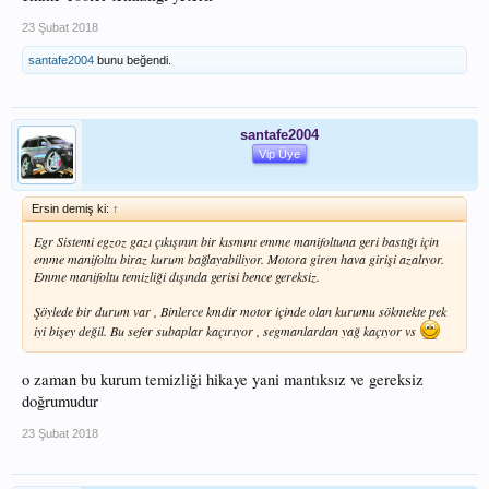
23 Şubat 2018
santafe2004
bunu beğendi.
santafe2004
Vip Üye
Ersin demiş ki:
↑
Egr Sistemi egzoz gazı çıkışının bir kısmını emme manifoltuna geri bastığı için
emme manifoltu biraz kurum bağlayabiliyor. Motora giren hava girişi azalıyor.
Emme manifoltu temizliği dışında gerisi bence gereksiz.
Şöylede bir durum var , Binlerce kmdir motor içinde olan kurumu sökmekte pek
iyi bişey değil. Bu sefer subaplar kaçırıyor , segmanlardan yağ kaçıyor vs
o zaman bu kurum temizliği hikaye yani mantıksız ve gereksiz
doğrumudur
23 Şubat 2018