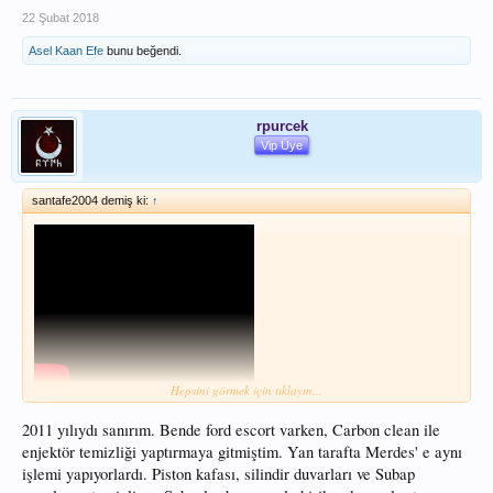
22 Şubat 2018
Asel Kaan Efe
bunu beğendi.
rpurcek
Vip Üye
santafe2004 demiş ki:
↑
Hepsini görmek için tıklayın...
Dostlar bu nasıl bir tekniktir bilen varmı ne sıkıyorlar da böyle içerdeki pisliği
2011 yılıydı sanırım. Bende ford escort varken, Carbon clean ile
dışarı taşırtıyorlar çözemedim.faydalımıdır bu işlem
enjektör temizliği yaptırmaya gitmiştim. Yan tarafta Merdes' e aynı
işlemi yapıyorlardı. Piston kafası, silindir duvarları ve Subap