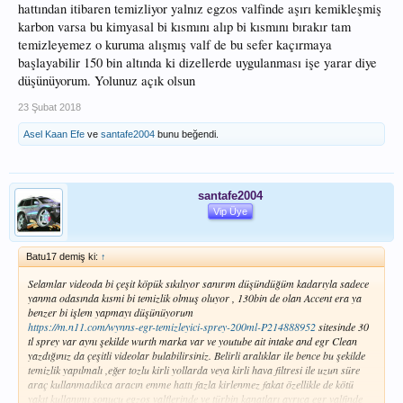
hattından itibaren temizliyor yalnız egzos valfinde aşırı kemikleşmiş
karbon varsa bu kimyasal bi kısmını alıp bi kısmını bırakır tam
temizleyemez o kuruma alışmış valf de bu sefer kaçırmaya
başlayabilir 150 bin altında ki dizellerde uygulanması işe yarar diye
düşünüyorum. Yolunuz açık olsun
23 Şubat 2018
Asel Kaan Efe
ve
santafe2004
bunu beğendi.
santafe2004
Vip Üye
Batu17 demiş ki:
↑
Selamlar videoda bi çeşit köpük sıkılıyor sanırım düşündüğüm kadarıyla sadece
yanma odasında kısmi bi temizlik olmuş oluyor , 130bin de olan Accent era ya
benzer bi işlem yapmayı düşünüyorum
https://m.n11.com/wynns-egr-temizleyici-sprey-200ml-P214888952
sitesinde 30
tl sprey var aynı şekilde wurth marka var ve youtube ait intake and egr Clean
yazdığınız da çeşitli videolar bulabilirsiniz. Belirli aralıklar ile bence bu şekilde
temizlik yapılmalı ,eğer tozlu kirli yollarda veya kirli hava filtresi ile uzun süre
araç kullanmadikca aracın emme hattı fazla kirlenmez fakat özellikle de kötü
yakıt kullanımı sonucu egzos valflerinde ve türbin kanatları ayrıca egr valfinde