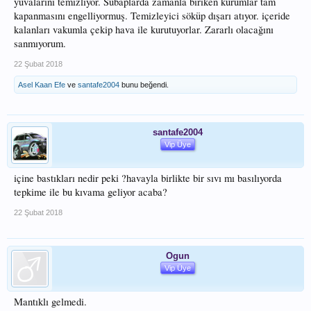
yuvalarını temizliyor. Subaplarda zamanla biriken kurumlar tam
kapanmasını engelliyormuş. Temizleyici söküp dışarı atıyor. içeride
kalanları vakumla çekip hava ile kurutuyorlar. Zararlı olacağını
sanmıyorum.
22 Şubat 2018
Asel Kaan Efe
ve
santafe2004
bunu beğendi.
santafe2004
Vip Üye
içine bastıkları nedir peki ?havayla birlikte bir sıvı mı basılıyorda
tepkime ile bu kıvama geliyor acaba?
22 Şubat 2018
Ogun
Vip Üye
Mantıklı gelmedi.