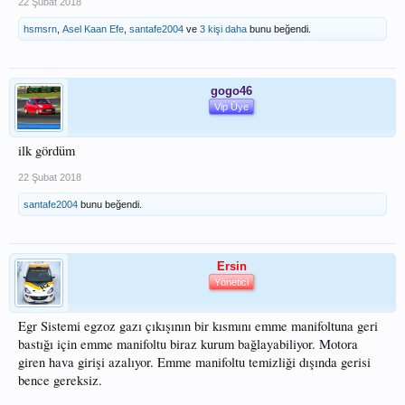
22 Şubat 2018
hsmsrn
,
Asel Kaan Efe
,
santafe2004
ve
3 kişi daha
bunu beğendi.
gogo46
Vip Üye
ilk gördüm
22 Şubat 2018
santafe2004
bunu beğendi.
Ersin
Yönetici
Egr Sistemi egzoz gazı çıkışının bir kısmını emme manifoltuna geri
bastığı için emme manifoltu biraz kurum bağlayabiliyor. Motora
giren hava girişi azalıyor. Emme manifoltu temizliği dışında gerisi
bence gereksiz.