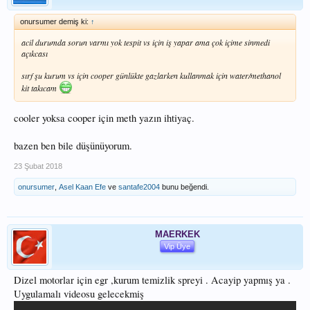
onursumer demiş ki:
↑
acil durumda sorun varmı yok tespit vs için iş yapar ama çok içime sinmedi
açıkcası
sırf şu kurum vs için cooper günlükte gazlarken kullanmak için water/methanol
kit takıcam
cooler yoksa cooper için meth yazın ihtiyaç.
bazen ben bile düşünüyorum.
23 Şubat 2018
onursumer
,
Asel Kaan Efe
ve
santafe2004
bunu beğendi.
MAERKEK
Vip Üye
Dizel motorlar için egr ,kurum temizlik spreyi . Acayip yapmış ya .
Uygulamalı videosu gelecekmiş