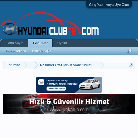
Giriş Yapın veya Üye Olun
Ana Sayfa
Üyeler
Forumlar
Forumları Ara
Son Mesajlar
Forumlar
...
Resimler / Yazılar / Komik / Multimedya