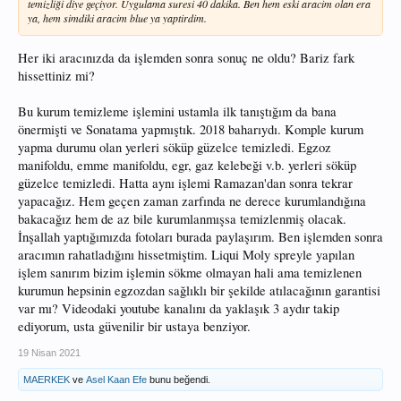
temizliği diye geçiyor. Uygulama suresi 40 dakika. Ben hem eski aracim olan era
ya, hem simdiki aracim blue ya yaptirdim.
Her iki aracınızda da işlemden sonra sonuç ne oldu? Bariz fark
hissettiniz mi?
Bu kurum temizleme işlemini ustamla ilk tanıştığım da bana
önermişti ve Sonatama yapmıştık. 2018 baharıydı. Komple kurum
yapma durumu olan yerleri söküp güzelce temizledi. Egzoz
manifoldu, emme manifoldu, egr, gaz kelebeği v.b. yerleri söküp
güzelce temizledi. Hatta aynı işlemi Ramazan'dan sonra tekrar
yapacağız. Hem geçen zaman zarfında ne derece kurumlandığına
bakacağız hem de az bile kurumlanmışsa temizlenmiş olacak.
İnşallah yaptığımızda fotoları burada paylaşırım. Ben işlemden sonra
aracımın rahatladığını hissetmiştim. Liqui Moly spreyle yapılan
işlem sanırım bizim işlemin sökme olmayan hali ama temizlenen
kurumun hepsinin egzozdan sağlıklı bir şekilde atılacağının garantisi
var mı? Videodaki youtube kanalını da yaklaşık 3 aydır takip
ediyorum, usta güvenilir bir ustaya benziyor.
19 Nisan 2021
MAERKEK
ve
Asel Kaan Efe
bunu beğendi.