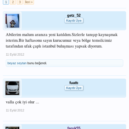
1
2
3
İleri >
getz_52
Kayıtlı Üye
Abilerim malum aranıza yeni katıldım.Sizlerle tanışıp kaynaşmak
isterim.Bir haftasonu sayın kurucumuz veya bölge temsilcimiz
tarafından ufak çaplı istanbul buluşması yapsak diyorum.
11 Eylül 2012
beyaz seytan
bunu beğendi.
fuattı
Kayıtlı Üye
valla çok iyi olur ...
11 Eylül 2012
faruk55