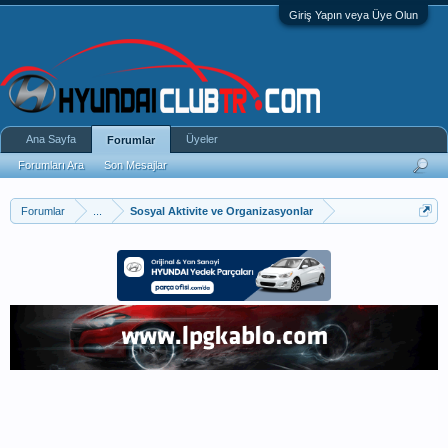
Giriş Yapın veya Üye Olun
Ana Sayfa
Üyeler
Forumlar
Forumları Ara
Son Mesajlar
Forumlar
...
Sosyal Aktivite ve Organizasyonlar