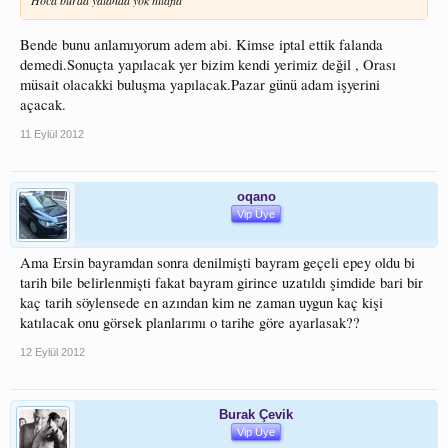
Bende bunu anlamıyorum adem abi. Kimse iptal ettik falanda
demedi.Sonuçta yapılacak yer bizim kendi yerimiz değil , Orası
müsait olacakki buluşma yapılacak.Pazar günü adam işyerini
açacak.
11 Eylül 2012
oqano
Vip Üye
Ama Ersin bayramdan sonra denilmişti bayram geçeli epey oldu bi
tarih bile belirlenmişti fakat bayram girince uzatıldı şimdide bari bir
kaç tarih söylensede en azından kim ne zaman uygun kaç kişi
katılacak onu görsek planlarımı o tarihe göre ayarlasak??
12 Eylül 2012
Burak Çevik
Vip Üye