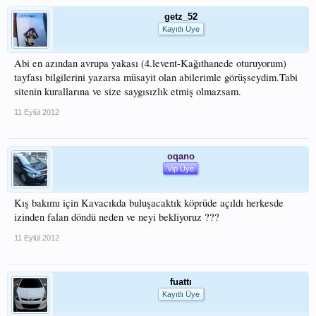
getz_52
Kayıtlı Üye
Abi en azından avrupa yakası (4.levent-Kağıthanede oturuyorum)
tayfası bilgilerini yazarsa müsayit olan abilerimle görüşseydim.Tabi
sitenin kurallarına ve size saygısızlık etmiş olmazsam.
11 Eylül 2012
oqano
Vip Üye
Kış bakımı için Kavacıkda buluşacaktık köprüde açıldı herkesde
izinden falan döndü neden ve neyi bekliyoruz ???
11 Eylül 2012
fuattı
Kayıtlı Üye