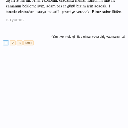
dışarı attırırım. Ama ekonomik olacaksa mekan sahibinin müsait
zamanını beklemeliyiz, adam pazar günü bizim için açacak, 1
tanede ekstradan ustaya mesai'li yövmiye verecek. Biraz sabır lütfen.
15 Eylül 2012
(Yanıt vermek için üye olmalı veya giriş yapmalısınız)
1
2
3
İleri >