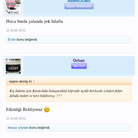
AdemOcakli
Süper Moderatör
Hoca burda yalanda yok hilafta
11 Eylül 2012
Ersin
bunu beğendi.
Orhan
Vip Üye
oqano demiş ki:
↑
Kış bakımı için Kavacıkda buluşacaktık köprüde açıldı herkesde izinden falan
döndü neden ve neyi bekliyoruz ???
Etkinliği Bekliyoruz
11 Eylül 2012
beyaz seytan
bunu beğendi.