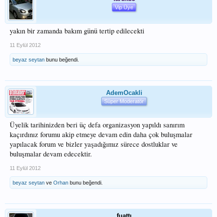
Vip Üye
yakın bir zamanda bakım günü tertip edilecekti
11 Eylül 2012
beyaz seytan
bunu beğendi.
AdemOcakli
Süper Moderatör
Üyelik tarihinizden beri üç defa organizasyon yapıldı sanırım
kaçırdınız forumu akip etmeye devam edin daha çok buluşmalar
yapılacak forum ve bizler yaşadığımız sürece dostluklar ve
buluşmalar devam edecektir.
11 Eylül 2012
beyaz seytan
ve
Orhan
bunu beğendi.
fuattı