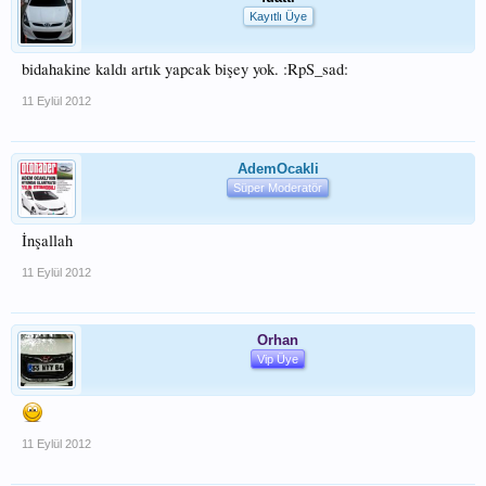
Kayıtlı Üye
bidahakine kaldı artık yapcak bişey yok. :RpS_sad:
11 Eylül 2012
AdemOcakli
Süper Moderatör
İnşallah
11 Eylül 2012
Orhan
Vip Üye
11 Eylül 2012