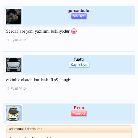
gurcanbulut
Vip Üye
Serdar abi yeni yazılımı bekliyodur
11 Eylül 2012
fuattı
Kayıtlı Üye
etkinlik olsada katılsak :RpS_laugh:
11 Eylül 2012
Ersin
Yönetici
ademocakli demiş ki:
↑
Hoca burda yalanda yok hilafta