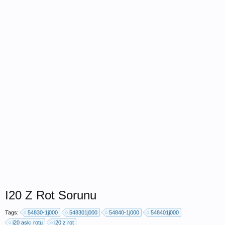
I20 Z Rot Sorunu
Tags:
54830-1j000
548301j000
54840-1j000
548401j000
i20 askı rotu
i20 z rot