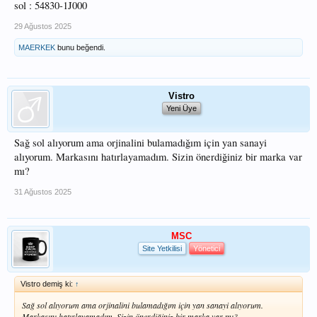
sol : 54830-1J000
29 Ağustos 2025
MAERKEK
bunu beğendi.
Vistro
Yeni Üye
Sağ sol alıyorum ama orjinalini bulamadığım için yan sanayi
alıyorum. Markasını hatırlayamadım. Sizin önerdiğiniz bir marka var
mı?
31 Ağustos 2025
MSC
Site Yetkilisi
Yönetici
Vistro demiş ki:
↑
Sağ sol alıyorum ama orjinalini bulamadığım için yan sanayi alıyorum.
Markasını hatırlayamadım. Sizin önerdiğiniz bir marka var mı?