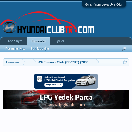
Giriş Yapın veya Üye Olun
Ana Sayfa
Üyeler
Forumlar
Forumları Ara
Son Mesajlar
Forumlar
...
i20 Forum - Club (PB/PBT) (2008–2014)