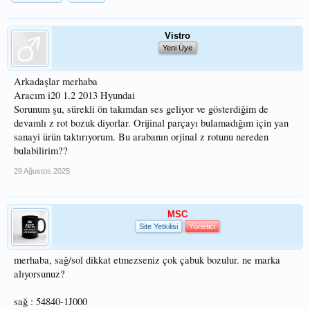
Vistro
Yeni Üye
Arkadaşlar merhaba
Aracım i20 1.2 2013 Hyundai
Sorunum şu, sürekli ön takımdan ses geliyor ve gösterdiğim de
devamlı z rot bozuk diyorlar. Orijinal parçayı bulamadığım için yan
sanayi ürün taktırıyorum. Bu arabanın orjinal z rotunu nereden
bulabilirim??
29 Ağustos 2025
MSC
Site Yetkilisi
Yönetici
merhaba, sağ/sol dikkat etmezseniz çok çabuk bozulur. ne marka
alıyorsunuz?
sağ : 54840-1J000