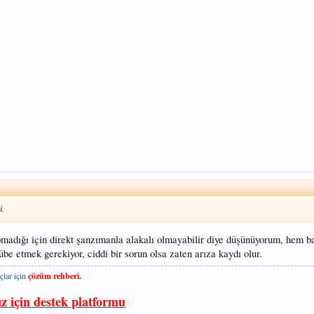
i.
pmadığı için direkt şanzımanla alakalı olmayabilir diye düşünüyorum, hem ba
be etmek gerekiyor, ciddi bir sorun olsa zaten arıza kaydı olur.
çlar için
çözüm rehberi.
ız için destek platformu