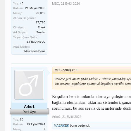
MSC
,
21 Eylül 2024
Yaş:
45
Katılım:
21 Mayıs 2008
Mesaj:
25,052
Alınan Beğeniler:
17,730
Cinsiyet:
Erkek
Ad Soyad:
Serdar
Yaşadığınız Şehir:
34-İSTANBUL
Araç Modeli:
Mercedes-Benz
MSC demiş ki:
↑
sadece geri viteste yada sadece 1. viteste yapmadığı i
bu sorunu yaşadığınız zaman ki koşulları tecrübe etmek
Koşulları bende anlamlandırmaya çalıştım an
bağlantı elemanları, aktarma sistemleri, şan
Arko1
sorunumuz, bu ses servis denemelerinde denk 
Yeni Üye
Arko1
,
21 Eylül 2024
Yaş:
30
Katılım:
19 Eylül 2024
MAERKEK
bunu beğendi.
Mesaj:
7