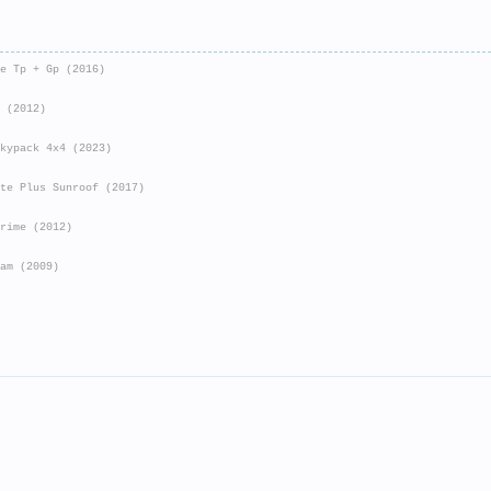
ve Tp + Gp (2016)
Z (2012)
Skypack 4x4 (2023)
ite Plus Sunroof (2017)
Prime (2012)
eam (2009)