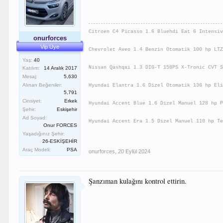
Citroen C4 Picasso 1.6 Bluehdi Eat 6 Intensi
onurforces
Vip Üye
Chevrolet Aveo 1.4 Benzin Otomatik 100 hp LT
Yaş:
40
Nissan Qashqai 1.3 DIG-T 158PS X-Tronic CVT 
Katılım:
14 Aralık 2017
Mesaj:
5,630
Alınan Beğeniler:
Hyundai Elantra 1.6 Dizel Otomatik 136 hp El
5,791
Cinsiyet:
Erkek
Hyundai Accent Blue 1.6 Dizel Manuel 128 hp 
Şehir:
Eskişehir
Ad Soyad:
Hyundai Accent Era 1.5 Dizel Manuel 110 hp T
Onur FORCES
Yaşadığınız Şehir:
26-ESKİŞEHİR
Araç Modeli:
PSA
onurforces
,
20 Eylül 2024
Şanzıman kulağını kontrol ettirin.