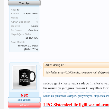
Yeni Üye
Yaş:
30
Katılım:
19 Eylül 2024
Mesaj:
7
Alınan Beğeniler:
4
Cinsiyet:
Erkek
Ad Soyad:
Arko taş
Yaşadığınız Şehir:
16-BURSA
Araç Modeli:
Yeni i20 1.0 TGDI
(2014-202x)
Arko1 demiş ki:
↑
Merhaba, araç 40.000km de, şanzıman yağı değişmed
sadece geri viteste yada sadece 1. viteste ya
bu sorunu yaşadığınız zaman ki koşulları tecrü
Sabah ilk çalışmada tekleyen, gaz yemeyen, stop eden ara
MSC
Site Yetkilisi
LPG Sistemleri ile ilgili sorunların
Yönetici