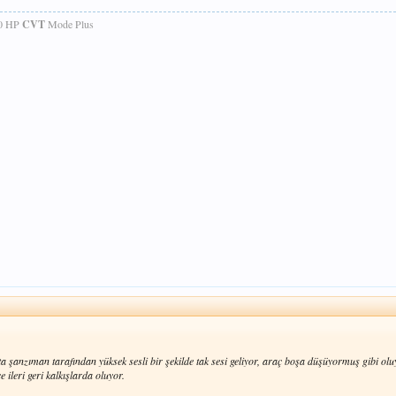
00 HP
CVT
Mode Plus
ta şanzıman tarafından yüksek sesli bir şekilde tak sesi geliyor, araç boşa düşüyormuş gibi oluy
 ileri geri kalkışlarda oluyor.