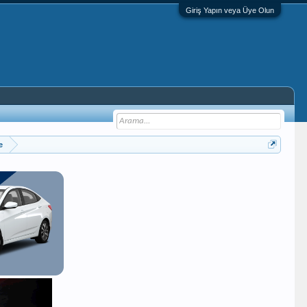
Giriş Yapın veya Üye Olun
e