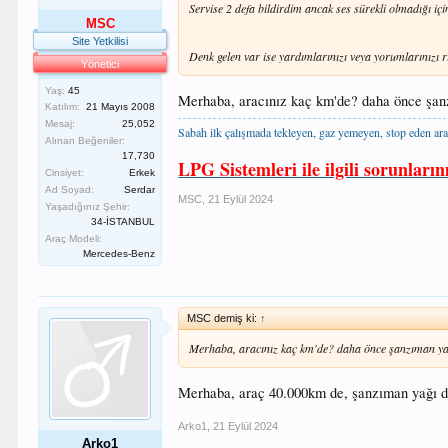
Servise 2 defa bildirdim ancak ses sürekli olmadığı içi
MSC
Site Yetkilisi
Denk gelen var ise yardımlarınızı veya yorumlarınızı r
Yönetici
Yaş:
45
Merhaba, aracınız kaç km'de? daha önce şanzı
Katılım:
21 Mayıs 2008
Mesaj:
25,052
Sabah ilk çalışmada tekleyen, gaz yemeyen, stop eden ara
Alınan Beğeniler:
17,730
LPG Sistemleri ile ilgili sorunların
Cinsiyet:
Erkek
Ad Soyad:
Serdar
MSC
,
21 Eylül 2024
Yaşadığınız Şehir:
34-İSTANBUL
Araç Modeli:
Mercedes-Benz
MSC demiş ki:
↑
Merhaba, aracınız kaç km'de? daha önce şanzıman yağı 
Merhaba, araç 40.000km de, şanzıman yağı d
Arko1
,
21 Eylül 2024
Arko1