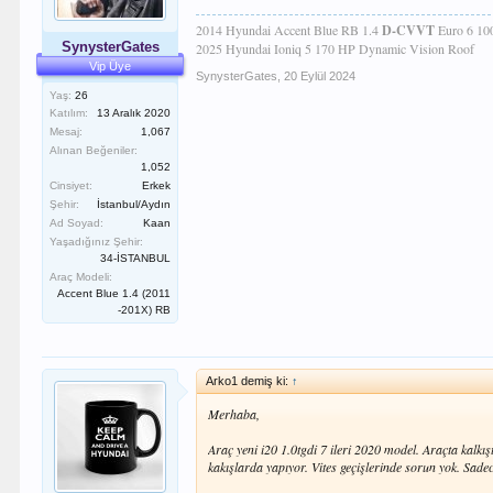
2014 Hyundai Accent Blue RB 1.4
D-CVVT
Euro 6 1
SynysterGates
2025 Hyundai Ioniq 5 170 HP Dynamic Vision Roof
Vip Üye
SynysterGates
,
20 Eylül 2024
Yaş:
26
Katılım:
13 Aralık 2020
Mesaj:
1,067
Alınan Beğeniler:
1,052
Cinsiyet:
Erkek
Şehir:
İstanbul/Aydın
Ad Soyad:
Kaan
Yaşadığınız Şehir:
34-İSTANBUL
Araç Modeli:
Accent Blue 1.4 (2011
-201X) RB
Arko1 demiş ki:
↑
Merhaba,
Araç yeni i20 1.0tgdi 7 ileri 2020 model. Araçta kalkış
kakışlarda yapıyor. Vites geçişlerinde sorun yok. Sadece