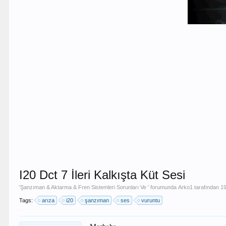
I20 Dct 7 İleri Kalkışta Küt Sesi
'
Şanzıman & Aktarma & Fren Sistemleri Sorunları Ve
' forumunda
Arko1
tarafından
19
Tags:
arıza
i20
şanzıman
ses
vuruntu