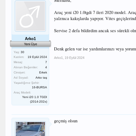
Merhaba,
Araç yeni i20 1.0tgdi 7 ileri 2020 model. Araç
yalznıca kakışlarda yapıyor. Vites geçişlerind
Servise 2 defa bildirdim ancak ses sürekli olm
Arko1
Yeni Üye
Denk gelen var ise yardımlarınızı veya yoruml
Yaş:
30
Katılım:
19 Eylül 2024
Arko1
,
19 Eylül 2024
Mesaj:
7
Alınan Beğeniler:
4
Cinsiyet:
Erkek
Ad Soyad:
Arko taş
Yaşadığınız Şehir:
16-BURSA
Araç Modeli:
Yeni i20 1.0 TGDI
(2014-202x)
geçmiş olsun