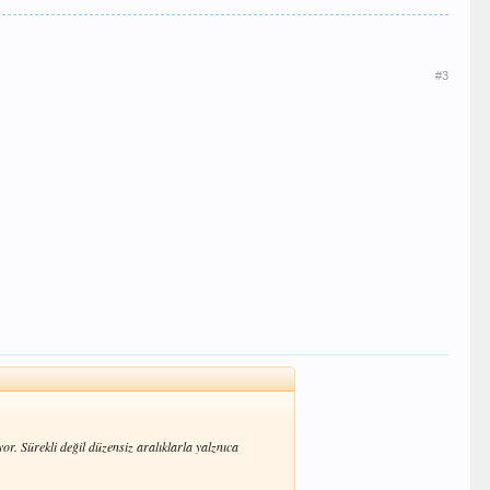
#3
or. Sürekli değil düzensiz aralıklarla yalznıca