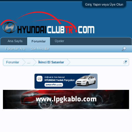
Giriş Yapın veya Üye Olun
Ana Sayfa
Üyeler
Forumlar
Forumları Ara
Son Mesajlar
Forumlar
...
İkinci El Satanlar