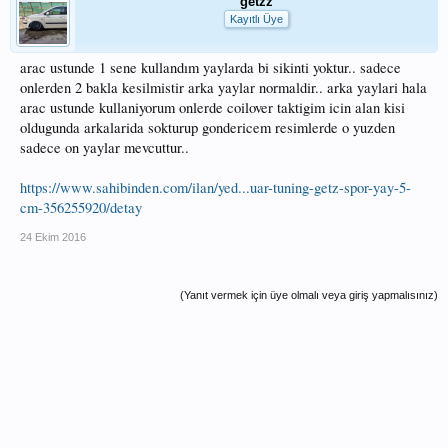
getzz
Kayıtlı Üye
arac ustunde 1 sene kullandım yaylarda bi sikinti yoktur.. sadece
onlerden 2 bakla kesilmistir arka yaylar normaldir.. arka yaylari hala
arac ustunde kullaniyorum onlerde coilover taktigim icin alan kisi
oldugunda arkalarida sokturup gondericem resimlerde o yuzden
sadece on yaylar mevcuttur..
https://www.sahibinden.com/ilan/yed...uar-tuning-getz-spor-yay-5-
cm-356255920/detay
24 Ekim 2016
(Yanıt vermek için üye olmalı veya giriş yapmalısınız)