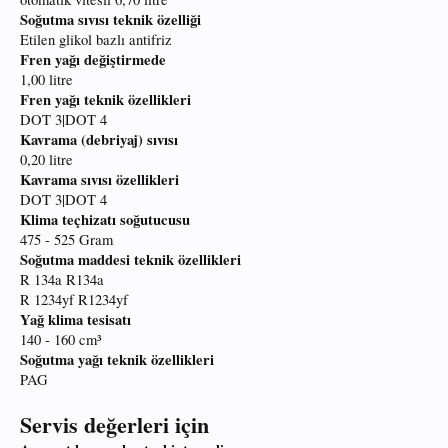
Soğutma sıvısı teknik özelliği
Etilen glikol bazlı antifriz
Fren yağı değiştirmede
1,00 litre
Fren yağı teknik özellikleri
DOT 3|DOT 4
Kavrama (debriyaj) sıvısı
0,20 litre
Kavrama sıvısı özellikleri
DOT 3|DOT 4
Klima teçhizatı soğutucusu
475 - 525 Gram
Soğutma maddesi teknik özellikleri
R 134a R134a
R 1234yf R1234yf
Yağ klima tesisatı
140 - 160 cm³
Soğutma yağı teknik özellikleri
PAG
Servis değerleri için