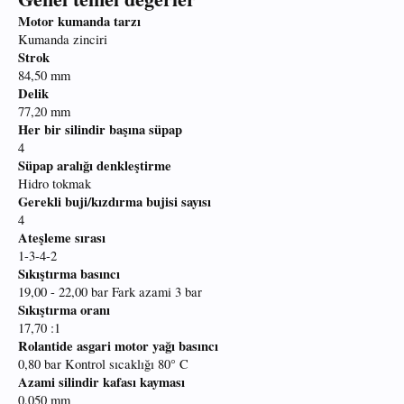
Motor kumanda tarzı
Kumanda zinciri
Strok
84,50 mm
Delik
77,20 mm
Her bir silindir başına süpap
4
Süpap aralığı denkleştirme
Hidro tokmak
Gerekli buji/kızdırma bujisi sayısı
4
Ateşleme sırası
1-3-4-2
Sıkıştırma basıncı
19,00 - 22,00 bar Fark azami 3 bar
Sıkıştırma oranı
17,70 :1
Rolantide asgari motor yağı basıncı
0,80 bar Kontrol sıcaklığı 80° C
Azami silindir kafası kayması
0,050 mm