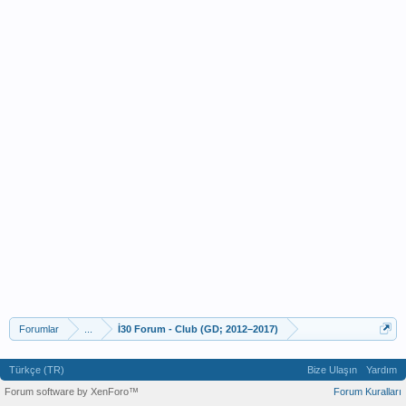
Forumlar
...
İ30 Forum - Club (GD; 2012–2017)
Türkçe (TR)
Bize Ulaşın
Yardım
Forum software by XenForo™
Forum Kuralları