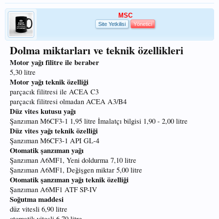
MSC
Site Yetkilisi
Yönetici
Dolma miktarları ve teknik özellikleri
Motor yağı filitre ile beraber
5,30 litre
Motor yağı teknik özelliği
parçacık filitresi ile ACEA C3
parçacık filitresi olmadan ACEA A3/B4
Düz vites kutusu yağı
Şanzıman M6CF3-1 1,95 litre İmalatçı bilgisi 1,90 - 2,00 litre
Düz vites yağı teknik özelliği
Şanzıman M6CF3-1 API GL-4
Otomatik şanzıman yağı
Şanzıman A6MF1, Yeni doldurma 7,10 litre
Şanzıman A6MF1, Değişgen miktar 5,00 litre
Otomatik şanzıman yağı teknik özelliği
Şanzıman A6MF1 ATF SP-IV
Soğutma maddesi
düz vitesli 6,90 litre
otomatik vitesli 6,70 litre