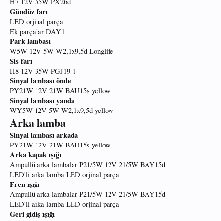
H7 12V 55W PX26d
Gündüz farı
LED orjinal parça
Ek parçalar DAY1
Park lambası
W5W 12V 5W W2,1x9,5d Longlife
Sis farı
H8 12V 35W PGJ19-1
Sinyal lambası önde
PY21W 12V 21W BAU15s yellow
Sinyal lambası yanda
WY5W 12V 5W W2,1x9,5d yellow
Arka lamba
Sinyal lambası arkada
PY21W 12V 21W BAU15s yellow
Arka kapak ışığı
Ampullü arka lambalar P21/5W 12V 21/5W BAY15d
LED'li arka lamba LED orjinal parça
Fren ışığı
Ampullü arka lambalar P21/5W 12V 21/5W BAY15d
LED'li arka lamba LED orjinal parça
Geri gidiş ışığı