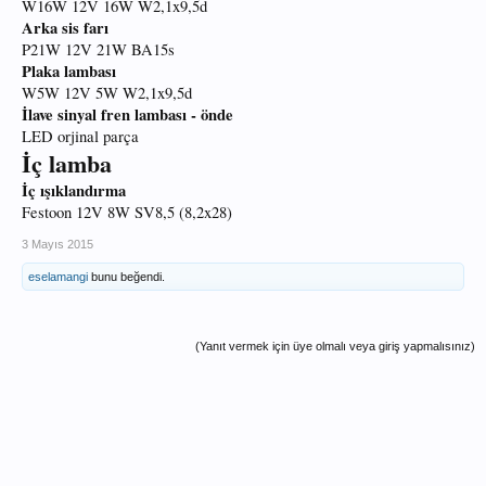
W16W 12V 16W W2,1x9,5d
Arka sis farı
P21W 12V 21W BA15s
Plaka lambası
W5W 12V 5W W2,1x9,5d
İlave sinyal fren lambası - önde
LED orjinal parça
İç lamba
İç ışıklandırma
Festoon 12V 8W SV8,5 (8,2x28)
3 Mayıs 2015
eselamangi
bunu beğendi.
(Yanıt vermek için üye olmalı veya giriş yapmalısınız)