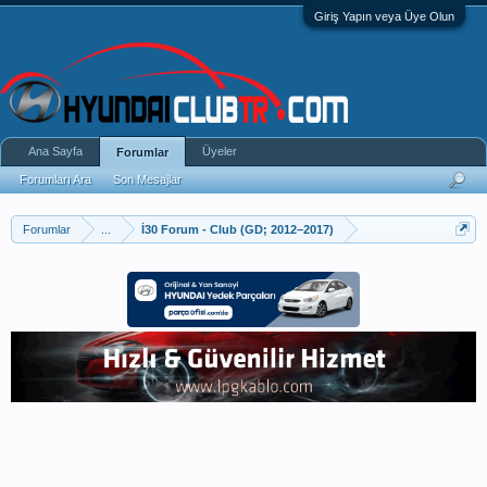
Giriş Yapın veya Üye Olun
Ana Sayfa
Üyeler
Forumlar
Forumları Ara
Son Mesajlar
Forumlar
...
İ30 Forum - Club (GD; 2012–2017)