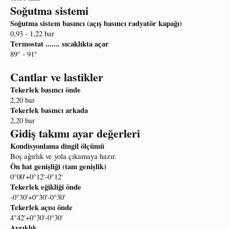
Soğutma sistemi
Soğutma sistem basıncı (açış basıncı radyatör kapağı)
0,93 - 1,22 bar
Termostat ....... sıcaklıkta açar
89° - 91°
Cantlar ve lastikler
Tekerlek basıncı önde
2,20 bar
Tekerlek basıncı arkada
2,20 bar
Gidiş takımı ayar değerleri
Kondisyonlama dingil ölçümü
Boş ağırlık ve yola çıkamaya hazır.
Ön hat genişliği (tam genişlik)
0°00'+0°12'-0°12'
Tekerlek eğikliği önde
-0°30'+0°30'-0°30'
Tekerlek açısı önde
4°42'+0°30'-0°30'
Ayrıklık