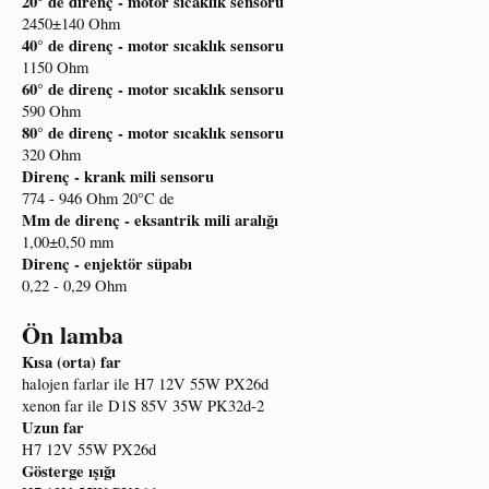
20° de direnç - motor sıcaklık sensoru
2450±140 Ohm
40° de direnç - motor sıcaklık sensoru
1150 Ohm
60° de direnç - motor sıcaklık sensoru
590 Ohm
80° de direnç - motor sıcaklık sensoru
320 Ohm
Direnç - krank mili sensoru
774 - 946 Ohm 20°C de
Mm de direnç - eksantrik mili aralığı
1,00±0,50 mm
Direnç - enjektör süpabı
0,22 - 0,29 Ohm
Ön lamba
Kısa (orta) far
halojen farlar ile H7 12V 55W PX26d
xenon far ile D1S 85V 35W PK32d-2
Uzun far
H7 12V 55W PX26d
Gösterge ışığı