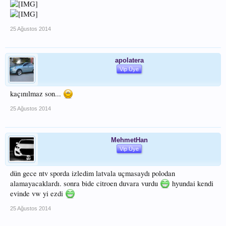
25 Ağustos 2014
apolatera
Vip Üye
kaçınılmaz son...
25 Ağustos 2014
MehmetHan
Vip Üye
dün gece ntv sporda izledim latvala uçmasaydı polodan
alamayacaklardı. sonra bide citroen duvara vurdu
hyundai kendi
evinde vw yi ezdi
25 Ağustos 2014