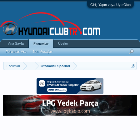
Giriş Yapın veya Üye Olun
Ana Sayfa
Üyeler
Forumlar
Forumları Ara
Son Mesajlar
Forumlar
...
Otomobil Sporları