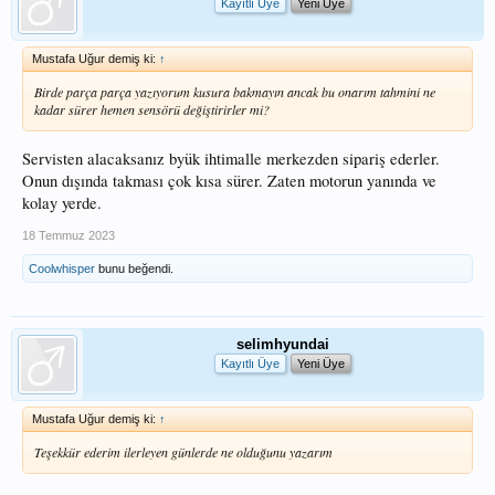
Kayıtlı Üye
Yeni Üye
Mustafa Uğur demiş ki:
↑
Birde parça parça yazıyorum kusura bakmayın ancak bu onarım tahmini ne
kadar sürer hemen sensörü değiştirirler mi?
Servisten alacaksanız byük ihtimalle merkezden sipariş ederler.
Onun dışında takması çok kısa sürer. Zaten motorun yanında ve
kolay yerde.
18 Temmuz 2023
Coolwhisper
bunu beğendi.
selimhyundai
Kayıtlı Üye
Yeni Üye
Mustafa Uğur demiş ki:
↑
Teşekkür ederim ilerleyen günlerde ne olduğunu yazarım