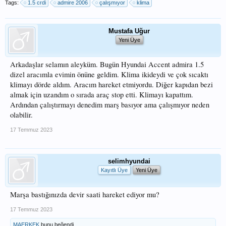
Tags:
1.5 crdi
admire 2006
çalışmıyor
klima
Mustafa Uğur
Yeni Üye
Arkadaşlar selamın aleyküm. Bugün Hyundai Accent admira 1.5
dizel aracımla evimin önüne geldim. Klima ikideydi ve çok sıcaktı
klimayı dörde aldım. Aracım hareket etmiyordu. Diğer kapıdan bezi
almak için uzandım o sırada araç stop etti. Klimayı kapattım.
Ardından çalıştırmayı denedim marş basıyor ama çalışmıyor neden
olabilir.
17 Temmuz 2023
selimhyundai
Kayıtlı Üye
Yeni Üye
Marşa bastığınızda devir saati hareket ediyor mu?
17 Temmuz 2023
MAERKEK
bunu beğendi.