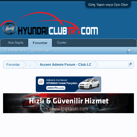
Giriş Yapın veya Üye Olun
Ana Sayfa
Üyeler
Forumlar
Forumları Ara
Son Mesajlar
Forumlar
...
Accent Admire Forum - Club LC