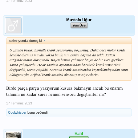
17 Temmuz 2023
Mustafa Uğur
Yeni Üye
selimhyundai demiş ki:
↑
O zaman büyük ihtimalle krank sensörünüz bozulmuş. Daha önce motor kendi
kendine durmuş muydu, yoksa bu ilk mi? Benim başıma da geldi. Kafası
estiğinde motor duruyordu. Bazen hemen çalışıyor bazen de bir süre geçtikten
sonra çalışıyordu. Devir saatinin oynamasından hareketle krank sensörünü
değiştirdik, sorun çözüldü. Sorunun krank sensöründen kaynaklandığından emin
olduğunuzda, orijinal krank sensörü almanızı tavsiye ederim.
Birde parça parça yazıyorum kusura bakmayın ancak bu onarım
tahmini ne kadar sürer hemen sensörü değiştirirler mi?
17 Temmuz 2023
Coolwhisper
bunu beğendi.
Halil