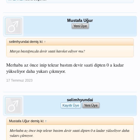
Mustafa Uğur
Yeni Üye
selimhyundai demiş ki:
↑
Marşa bastığınızda devir saati hareket ediyor mu?
Merhaba az önce inip tekrar bastım devir saati dipten 0 a kadar
yükseliyor daha yukarı çıkmıyor.
17 Temmuz 2023
selimhyundai
Kayıtlı Üye
Yeni Üye
Mustafa Uğur demiş ki:
↑
Merhaba az önce inip tekrar bastım devir saati dipten 0 a kadar yükseliyor daha
yukarı çıkmıyor.