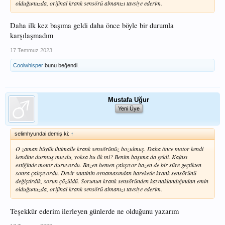
olduğunuzda, orijinal krank sensörü almanızı tavsiye ederim.
Daha ilk kez başıma geldi daha önce böyle bir durumla
karşılaşmadım
17 Temmuz 2023
Coolwhisper
bunu beğendi.
Mustafa Uğur
Yeni Üye
selimhyundai demiş ki:
↑
O zaman büyük ihtimalle krank sensörünüz bozulmuş. Daha önce motor kendi
kendine durmuş muydu, yoksa bu ilk mi? Benim başıma da geldi. Kafası
estiğinde motor duruyordu. Bazen hemen çalışıyor bazen de bir süre geçtikten
sonra çalışıyordu. Devir saatinin oynamasından hareketle krank sensörünü
değiştirdik, sorun çözüldü. Sorunun krank sensöründen kaynaklandığından emin
olduğunuzda, orijinal krank sensörü almanızı tavsiye ederim.
Teşekkür ederim ilerleyen günlerde ne olduğunu yazarım