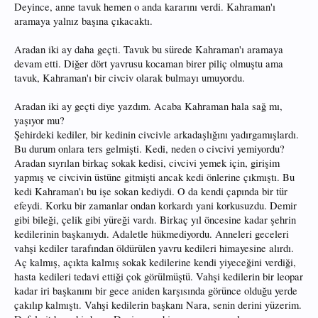
Deyince, anne tavuk hemen o anda kararını verdi. Kahraman'ı
aramaya yalnız başına çıkacaktı.
Aradan iki ay daha geçti. Tavuk bu sürede Kahraman'ı aramaya
devam etti. Diğer dört yavrusu kocaman birer piliç olmuştu ama
tavuk, Kahraman'ı bir civciv olarak bulmayı umuyordu.
Aradan iki ay geçti diye yazdım. Acaba Kahraman hala sağ mı,
yaşıyor mu?
Şehirdeki kediler, bir kedinin civcivle arkadaşlığını yadırgamışlardı.
Bu durum onlara ters gelmişti. Kedi, neden o civcivi yemiyordu?
Aradan sıyrılan birkaç sokak kedisi, civcivi yemek için, girişim
yapmış ve civcivin üstüne gitmişti ancak kedi önlerine çıkmıştı. Bu
kedi Kahraman'ı bu işe sokan kediydi. O da kendi çapında bir tür
efeydi. Korku bir zamanlar ondan korkardı yani korkusuzdu. Demir
gibi bileği, çelik gibi yüreği vardı. Birkaç yıl öncesine kadar şehrin
kedilerinin başkanıydı. Adaletle hükmediyordu. Anneleri geceleri
vahşi kediler tarafından öldürülen yavru kedileri himayesine alırdı.
Aç kalmış, açıkta kalmış sokak kedilerine kendi yiyeceğini verdiği,
hasta kedileri tedavi ettiği çok görülmüştü. Vahşi kedilerin bir leopar
kadar iri başkanını bir gece aniden karşısında görünce olduğu yerde
çakılıp kalmıştı. Vahşi kedilerin başkanı Nara, senin derini yüzerim.