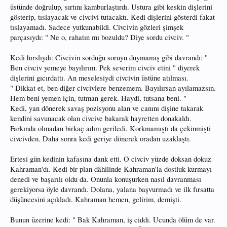
üstünde doğrulup, sırtını kamburlaştırdı. Ustura gibi keskin dişlerini
gösterip, tıslayacak ve civcivi tutacaktı. Kedi dişlerini gösterdi fakat
tıslayamadı. Sadece yutkunabildi. Civcivin gözleri şimşek
parçasıydı: " Ne o, rahatın mı bozuldu? Diye sordu civciv. "
Kedi hırslıydı: Civcivin sorduğu soruyu duymamış gibi davrandı: "
Ben civciv yemeye bayılırım. Pek severim civciv etini " diyerek
dişlerini gıcırdattı. An meselesiydi civcivin üstüne atılması.
" Dikkat et, ben diğer civcivlere benzemem. Bayılırsan ayılamazsın.
Hem beni yemen için, tutman gerek. Haydi, tutsana beni. "
Kedi, yan dönerek savaş pozisyonu alan ve canını dişine takarak
kendini savunacak olan civcive bakarak hayretten donakaldı.
Farkında olmadan birkaç adım geriledi. Korkmamıştı da çekinmişti
civcivden. Daha sonra kedi geriye dönerek oradan uzaklaştı.
Ertesi gün kedinin kafasına dank etti. O civciv yüzde doksan dokuz
Kahraman'dı. Kedi bir plan dâhilinde Kahraman'la dostluk kurmayı
denedi ve başarılı oldu da. Onunla konuşurken nasıl davranması
gerekiyorsa öyle davrandı. Dolana, yalana başvurmadı ve ilk fırsatta
düşüncesini açıkladı. Kahraman hemen, gelirim, demişti.
Bunun üzerine kedi: " Bak Kahraman, iş ciddi. Ucunda ölüm de var.