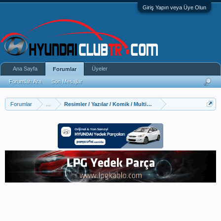
Giriş Yapın veya Üye Olun
Ana Sayfa
Üyeler
Forumlar
Forumları Ara
Son Mesajlar
Forumlar
...
Resimler / Yazılar / Komik / Multimedya