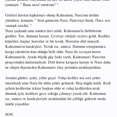
yanmıştı: " Bana nasıl vurursun? "
Gözleri hırstan kıpkırmızı olmuş Kahraman, Nara'nın üstüne
yürürken, konuştu: " Seni gömerim Nara. Palavrayı bırak. Önce sen
vurmak istedin. "
Nara şaşkındı ama aniden ileri atıldı. Kahraman'la birbirlerine
girdiler. Toz, dumana karıştı. Çevreye sürüyle seyirci geldi. Kediler,
köpekler, kuşlar, horozlar ve bir tavuk. Horozlar dört taneydi.
Kahraman'ın kardeşleri. Tavuk ise, annesi. Durumu soruşturunca
kavga edenlerin kim olduğu belli oldu. Nara ile savaşan horoz
Kahraman'dı. Arada büyük güç farkı vardı. Kahraman'ı Nara'nın
pençesinden kurtarmalıydı. Dört horoz kavgaya karıştı ve Nara daha
ne oluyor diyemeden Kahraman'ı olay yerinden uzaklaştırdılar.
Aradan günler, aylar, yıllar geçti. Vahşi kediler ara sıra şehre
iniyorlardı ama Nara bir daha şehre gelmedi. Hep dağda kaldı. Kedi
şehrin kedilerine tekrar başkan oldu ve vahşi kedilerden uzak
durmak için, kedilere gece sokağa çıkmayı yasak etti. Kahraman
ise, annesi ve kardeşleriyle uzaklardaki bir çiftliğe giderek orada
mutlu yaşadılar.
SON