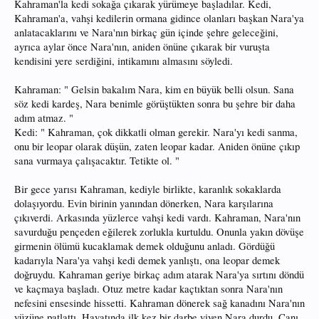
Kahraman'la kedi sokağa çıkarak yürümeye başladılar. Kedi,
Kahraman'a, vahşi kedilerin ormana gidince olanları başkan Nara'ya
anlatacaklarını ve Nara'nın birkaç gün içinde şehre geleceğini,
ayrıca aylar önce Nara'nın, aniden önüne çıkarak bir vuruşta
kendisini yere serdiğini, intikamını almasını söyledi.
Kahraman: " Gelsin bakalım Nara, kim en büyük belli olsun. Sana
söz kedi kardeş, Nara benimle görüştükten sonra bu şehre bir daha
adım atmaz. "
Kedi: " Kahraman, çok dikkatli olman gerekir. Nara'yı kedi sanma,
onu bir leopar olarak düşün, zaten leopar kadar. Aniden önüne çıkıp
sana vurmaya çalışacaktır. Tetikte ol. "
Bir gece yarısı Kahraman, kediyle birlikte, karanlık sokaklarda
dolaşıyordu. Evin birinin yanından dönerken, Nara karşılarına
çıkıverdi. Arkasında yüzlerce vahşi kedi vardı. Kahraman, Nara'nın
savurduğu pençeden eğilerek zorlukla kurtuldu. Onunla yakın dövüşe
girmenin ölümü kucaklamak demek olduğunu anladı. Gördüğü
kadarıyla Nara'ya vahşi kedi demek yanlıştı, ona leopar demek
doğruydu. Kahraman geriye birkaç adım atarak Nara'ya sırtını döndü
ve kaçmaya başladı. Otuz metre kadar kaçtıktan sonra Nara'nın
nefesini ensesinde hissetti. Kahraman dönerek sağ kanadını Nara'nın
yüzüne patlattı. Hayatında ilk kez bir darbe yiyen Nara durdu. Canı