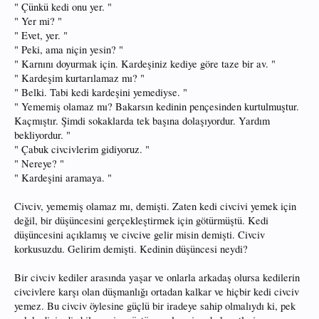
" Çünkü kedi onu yer. "
" Yer mi? "
" Evet, yer. "
" Peki, ama niçin yesin? "
" Karnını doyurmak için. Kardeşiniz kediye göre taze bir av. "
" Kardeşim kurtarılamaz mı? "
" Belki. Tabi kedi kardeşini yemediyse. "
" Yememiş olamaz mı? Bakarsın kedinin pençesinden kurtulmuştur.
Kaçmıştır. Şimdi sokaklarda tek başına dolaşıyordur. Yardım
bekliyordur. "
" Çabuk civcivlerim gidiyoruz. "
" Nereye? "
" Kardeşini aramaya. "
Civciv, yememiş olamaz mı, demişti. Zaten kedi civcivi yemek için
değil, bir düşüncesini gerçekleştirmek için götürmüştü. Kedi
düşüncesini açıklamış ve civcive gelir misin demişti. Civciv
korkusuzdu. Gelirim demişti. Kedinin düşüncesi neydi?
Bir civciv kediler arasında yaşar ve onlarla arkadaş olursa kedilerin
civcivlere karşı olan düşmanlığı ortadan kalkar ve hiçbir kedi civciv
yemez. Bu civciv öylesine güçlü bir iradeye sahip olmalıydı ki, pek