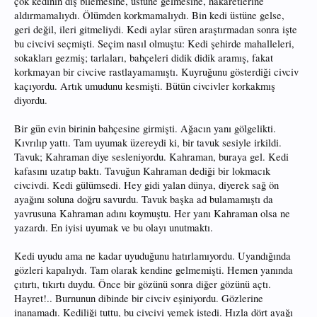
çok kedinin diş bilemesine, üstüne gelmesine, hakaretlerine
aldırmamalıydı. Ölümden korkmamalıydı. Bin kedi üstüne gelse,
geri değil, ileri gitmeliydi. Kedi aylar süren araştırmadan sonra işte
bu civcivi seçmişti. Seçim nasıl olmuştu: Kedi şehirde mahalleleri,
sokakları gezmiş; tarlaları, bahçeleri didik didik aramış, fakat
korkmayan bir civcive rastlayamamıştı. Kuyruğunu gösterdiği civciv
kaçıyordu. Artık umudunu kesmişti. Bütün civcivler korkakmış
diyordu.
Bir gün evin birinin bahçesine girmişti. Ağacın yanı gölgelikti.
Kıvrılıp yattı. Tam uyumak üzereydi ki, bir tavuk sesiyle irkildi.
Tavuk; Kahraman diye sesleniyordu. Kahraman, buraya gel. Kedi
kafasını uzatıp baktı. Tavuğun Kahraman dediği bir lokmacık
civcivdi. Kedi gülümsedi. Hey gidi yalan dünya, diyerek sağ ön
ayağını soluna doğru savurdu. Tavuk başka ad bulamamıştı da
yavrusuna Kahraman adını koymuştu. Her yanı Kahraman olsa ne
yazardı. En iyisi uyumak ve bu olayı unutmaktı.
Kedi uyudu ama ne kadar uyuduğunu hatırlamıyordu. Uyandığında
gözleri kapalıydı. Tam olarak kendine gelmemişti. Hemen yanında
çıtırtı, tıkırtı duydu. Önce bir gözünü sonra diğer gözünü açtı.
Hayret!.. Burnunun dibinde bir civciv eşiniyordu. Gözlerine
inanamadı. Kediliği tuttu, bu civcivi yemek istedi. Hızla dört ayağı