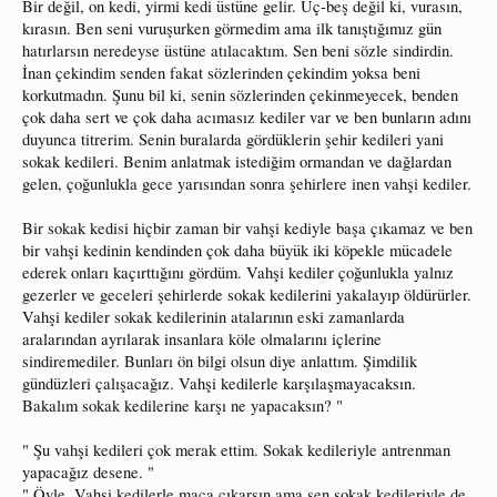
Bir değil, on kedi, yirmi kedi üstüne gelir. Üç-beş değil ki, vurasın,
kırasın. Ben seni vuruşurken görmedim ama ilk tanıştığımız gün
hatırlarsın neredeyse üstüne atılacaktım. Sen beni sözle sindirdin.
İnan çekindim senden fakat sözlerinden çekindim yoksa beni
korkutmadın. Şunu bil ki, senin sözlerinden çekinmeyecek, benden
çok daha sert ve çok daha acımasız kediler var ve ben bunların adını
duyunca titrerim. Senin buralarda gördüklerin şehir kedileri yani
sokak kedileri. Benim anlatmak istediğim ormandan ve dağlardan
gelen, çoğunlukla gece yarısından sonra şehirlere inen vahşi kediler.
Bir sokak kedisi hiçbir zaman bir vahşi kediyle başa çıkamaz ve ben
bir vahşi kedinin kendinden çok daha büyük iki köpekle mücadele
ederek onları kaçırttığını gördüm. Vahşi kediler çoğunlukla yalnız
gezerler ve geceleri şehirlerde sokak kedilerini yakalayıp öldürürler.
Vahşi kediler sokak kedilerinin atalarının eski zamanlarda
aralarından ayrılarak insanlara köle olmalarını içlerine
sindiremediler. Bunları ön bilgi olsun diye anlattım. Şimdilik
gündüzleri çalışacağız. Vahşi kedilerle karşılaşmayacaksın.
Bakalım sokak kedilerine karşı ne yapacaksın? "
" Şu vahşi kedileri çok merak ettim. Sokak kedileriyle antrenman
yapacağız desene. "
" Öyle. Vahşi kedilerle maça çıkarsın ama sen sokak kedileriyle de