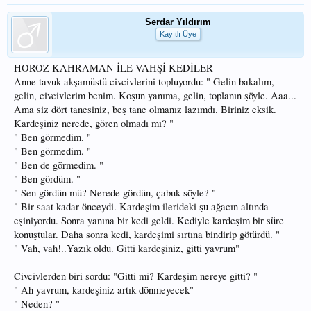
Serdar Yıldırım
Kayıtlı Üye
HOROZ KAHRAMAN İLE VAHŞİ KEDİLER
Anne tavuk akşamüstü civcivlerini topluyordu: " Gelin bakalım,
gelin, civcivlerim benim. Koşun yanıma, gelin, toplanın şöyle. Aaa...
Ama siz dört tanesiniz, beş tane olmanız lazımdı. Biriniz eksik.
Kardeşiniz nerede, gören olmadı mı? "
" Ben görmedim. "
" Ben görmedim. "
" Ben de görmedim. "
" Ben gördüm. "
" Sen gördün mü? Nerede gördün, çabuk söyle? "
" Bir saat kadar önceydi. Kardeşim ilerideki şu ağacın altında
eşiniyordu. Sonra yanına bir kedi geldi. Kediyle kardeşim bir süre
konuştular. Daha sonra kedi, kardeşimi sırtına bindirip götürdü. "
" Vah, vah!..Yazık oldu. Gitti kardeşiniz, gitti yavrum"
Civcivlerden biri sordu: "Gitti mi? Kardeşim nereye gitti? "
" Ah yavrum, kardeşiniz artık dönmeyecek"
" Neden? "