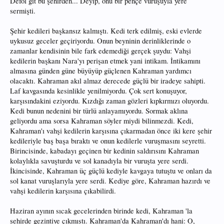
Defol git bu şehirden... Deyip, onu bir pençe vuruşuyla yere
sermişti.
Şehir kedileri başkansız kalmıştı. Kedi terk edilmiş, eski evlerde
uykusuz geceler geçiriyordu. Onun beyninin derinliklerinde o
zamanlar kendisinin bile fark edemediği gerçek şuydu: Vahşi
kedilerin başkanı Nara'yı perişan etmek yani intikam. İntikamını
almasına günden güne büyüyüp güçlenen Kahraman yardımcı
olacaktı. Kahraman akıl almaz derecede güçlü bir iradeye sahipti.
Laf kavgasında kesinlikle yenilmiyordu. Çok sert konuşuyor,
karşısındakini eziyordu. Kızdığı zaman gözleri kıpkırmızı oluyordu.
Kedi bunun nedenini bir türlü anlayamıyordu. Sormak aklına
geliyordu ama sorsa Kahraman söyler miydi bilinmezdi. Kedi,
Kahraman'ı vahşi kedilerin karşısına çıkarmadan önce iki kere şehir
kedileriyle baş başa bıraktı ve onun kedilerle vuruşmasını seyretti.
Birincisinde, kabadayı geçinen bir kedinin saldırısını Kahraman
kolaylıkla savuşturdu ve sol kanadıyla bir vuruşta yere serdi.
İkincisinde, Kahraman üç güçlü kediyle kavgaya tutuştu ve onları da
sol kanat vuruşlarıyla yere serdi. Kediye göre, Kahraman hazırdı ve
vahşi kedilerin karşısına çıkabilirdi.
Haziran ayının sıcak gecelerinden birinde kedi, Kahraman 'la
şehirde gezintiye çıkmıştı. Kahraman'da Kahraman'dı hani: O,