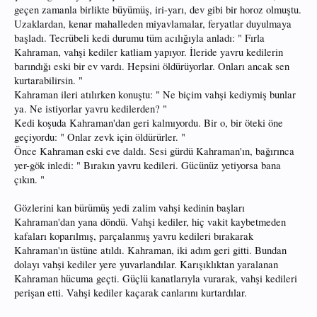
geçen zamanla birlikte büyümüş, iri-yarı, dev gibi bir horoz olmuştu.
Uzaklardan, kenar mahalleden miyavlamalar, feryatlar duyulmaya
başladı. Tecrübeli kedi durumu tüm acılığıyla anladı: " Fırla
Kahraman, vahşi kediler katliam yapıyor. İleride yavru kedilerin
barındığı eski bir ev vardı. Hepsini öldürüyorlar. Onları ancak sen
kurtarabilirsin. "
Kahraman ileri atılırken konuştu: " Ne biçim vahşi kediymiş bunlar
ya. Ne istiyorlar yavru kedilerden? "
Kedi koşuda Kahraman'dan geri kalmıyordu. Bir o, bir öteki öne
geçiyordu: " Onlar zevk için öldürürler. "
Önce Kahraman eski eve daldı. Sesi gürdü Kahraman'ın, bağırınca
yer-gök inledi: " Bırakın yavru kedileri. Gücünüz yetiyorsa bana
çıkın. "
Gözlerini kan bürümüş yedi zalim vahşi kedinin başları
Kahraman'dan yana döndü. Vahşi kediler, hiç vakit kaybetmeden
kafaları koparılmış, parçalanmış yavru kedileri bırakarak
Kahraman'ın üstüne atıldı. Kahraman, iki adım geri gitti. Bundan
dolayı vahşi kediler yere yuvarlandılar. Karışıklıktan yaralanan
Kahraman hücuma geçti. Güçlü kanatlarıyla vurarak, vahşi kedileri
perişan etti. Vahşi kediler kaçarak canlarını kurtardılar.