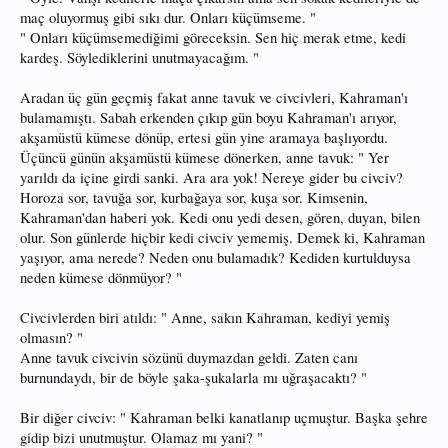
maç oluyormuş gibi sıkı dur. Onları küçümseme. "
" Onları küçümsemediğimi göreceksin. Sen hiç merak etme, kedi
kardeş. Söylediklerini unutmayacağım. "
Aradan üç gün geçmiş fakat anne tavuk ve civcivleri, Kahraman'ı
bulamamıştı. Sabah erkenden çıkıp gün boyu Kahraman'ı arıyor,
akşamüstü kümese dönüp, ertesi gün yine aramaya başlıyordu.
Üçüncü günün akşamüstü kümese dönerken, anne tavuk: " Yer
yarıldı da içine girdi sanki. Ara ara yok! Nereye gider bu civciv?
Horoza sor, tavuğa sor, kurbağaya sor, kuşa sor. Kimsenin,
Kahraman'dan haberi yok. Kedi onu yedi desen, gören, duyan, bilen
olur. Son günlerde hiçbir kedi civciv yememiş. Demek ki, Kahraman
yaşıyor, ama nerede? Neden onu bulamadık? Kediden kurtulduysa
neden kümese dönmüyor? "
Civcivlerden biri atıldı: " Anne, sakın Kahraman, kediyi yemiş
olmasın? "
Anne tavuk civcivin sözünü duymazdan geldi. Zaten canı
burnundaydı, bir de böyle şaka-şukalarla mı uğraşacaktı? "
Bir diğer civciv: " Kahraman belki kanatlanıp uçmuştur. Başka şehre
gidip bizi unutmuştur. Olamaz mı yani? "