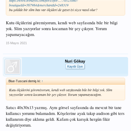
https://www.trendyol.com/forx5/for-...-74321080?
boutiqueId=567984&merchantId=248319
bu şekilde bir slim bas var ölçüleri de gayet iyi sizce nasıl olur?
Kutu ölçülerini göremiyorum, kendi web sayfasında bile bir bilgi
yok. Slim yazıyorlar sonra kocaman bir şey çıkıyor. Yorum
yapamayacağım.
15 Mayıs 2021
Nuri Gökay
Kayıtlı Üye
Blue-Tuscani demiş ki:
↑
Kutu ölçülerini göremiyorum, kendi web sayfasında bile bir bilgi yok. Slim
yazıyorlar sonra kocaman bir şey çıkıyor. Yorum yapamayacağım.
Satıcı 40x30x13 yazmış. Aynı görsel sayfasında da mevcut bir tane
kullanıcı yorumu bulamadım. Köşelerine ayak takıp audison gibi ters
kullanırım diye aklıma geldi. Kafam çok karışık hergün fikir
değiştiriyorum.