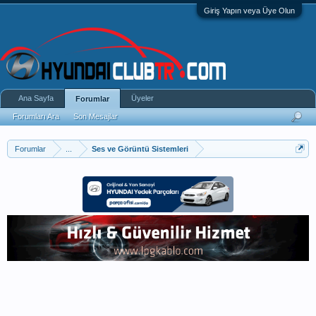
Giriş Yapın veya Üye Olun
Ana Sayfa
Üyeler
Forumlar
Forumları Ara
Son Mesajlar
Forumlar
...
Ses ve Görüntü Sistemleri