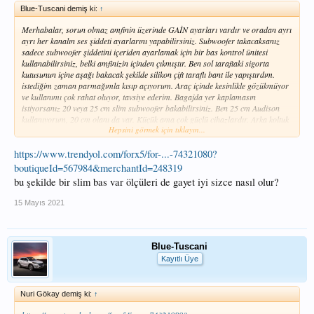
Blue-Tuscani demiş ki:
↑
Merhabalar, sorun olmaz amfinin üzerinde GAİN ayarları vardır ve oradan ayrı
ayrı her kanalın ses şiddeti ayarlarını yapabilirsiniz. Subwoofer takacaksanız
sadece subwoofer şiddetini içeriden ayarlamak için bir bas kontrol ünitesi
kullanabilirsiniz, belki amfinizin içinden çıkmıştır. Ben sol taraftaki sigorta
kutusunun içine aşağı bakacak şekilde silikon çift taraflı bant ile yapıştırdım.
istediğim zaman parmağımla kısıp açıyorum. Araç içinde kesinlikle gözükmüyor
ve kullanımı çok rahat oluyor, tavsiye ederim. Bagajda yer kaplamasın
istiyorsanız 20 veya 25 cm slim subwoofer bakabilirsiniz. Ben 25 cm Audison
kullanıyorum, 20 cm olanı da var. Küçük ama çok güçlü cihazlardır. Arka koltuk
Hepsini görmek için tıklayın...
arkasında bulunan kanca yerlerine bagaj lastiği ile tutturulabiliyor ve yer
kaplamıyor. Tavsiye olması açısından yazdım.
https://www.trendyol.com/forx5/for-...-74321080?
boutiqueId=567984&merchantId=248319
bu şekilde bir slim bas var ölçüleri de gayet iyi sizce nasıl olur?
15 Mayıs 2021
Blue-Tuscani
Kayıtlı Üye
Nuri Gökay demiş ki:
↑