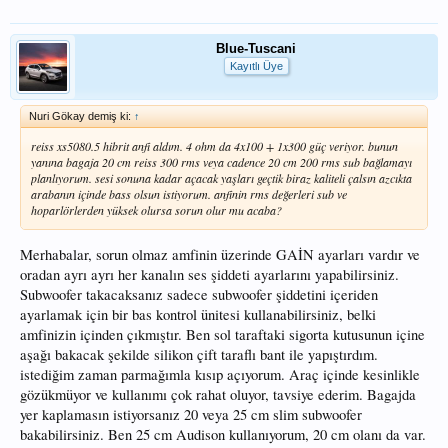
Blue-Tuscani
Kayıtlı Üye
Nuri Gökay demiş ki:
↑
reiss xs5080.5 hibrit anfi aldım. 4 ohm da 4x100 + 1x300 güç veriyor. bunun
yanına bagaja 20 cm reiss 300 rms veya cadence 20 cm 200 rms sub bağlamayı
planlıyorum. sesi sonuna kadar açacak yaşları geçtik biraz kaliteli çalsın azcıkta
arabanın içinde bass olsun istiyorum. anfinin rms değerleri sub ve
hoparlörlerden yüksek olursa sorun olur mu acaba?
Merhabalar, sorun olmaz amfinin üzerinde GAİN ayarları vardır ve
oradan ayrı ayrı her kanalın ses şiddeti ayarlarını yapabilirsiniz.
Subwoofer takacaksanız sadece subwoofer şiddetini içeriden
ayarlamak için bir bas kontrol ünitesi kullanabilirsiniz, belki
amfinizin içinden çıkmıştır. Ben sol taraftaki sigorta kutusunun içine
aşağı bakacak şekilde silikon çift taraflı bant ile yapıştırdım.
istediğim zaman parmağımla kısıp açıyorum. Araç içinde kesinlikle
gözükmüyor ve kullanımı çok rahat oluyor, tavsiye ederim. Bagajda
yer kaplamasın istiyorsanız 20 veya 25 cm slim subwoofer
bakabilirsiniz. Ben 25 cm Audison kullanıyorum, 20 cm olanı da var.