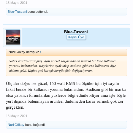
15 Mayıs 2021
Blue-Tuscani
bunu beğendi.
Blue-Tuscani
Kayıtlı Üye
Nuri Gökay demiş ki:
↑
Satıcı 40x30x13 yazmış. Aynı görsel sayfasında da mevcut bir tane kullanıcı
yorumu bulamadım. Köşelerine ayak takıp audison gibi ters kullanırım diye
aklıma geldi. Kafam çok karışık hergün fikir değiştiriyorum.
Ölçüler doğru ise güzel, 150 watt RMS bu ölçüler için iyi sayılır
fakat bende bir kullanıcı yorumu bulamadım. Audison gibi bir marka
olsa yabancı forumlardan yüzlerce bilgi edinilebiliyor ama işte böyle
yurt dışında bulunmayan ürünleri dinlemeden karar vermek çok zor
gerçekten.
15 Mayıs 2021
Nuri Gökay
bunu beğendi.