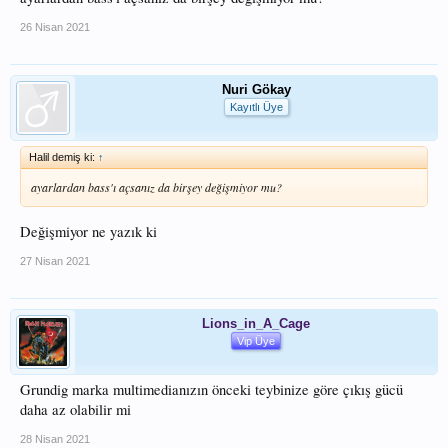
26 Nisan 2021
Nuri Gökay
Kayıtlı Üye
Halil demiş ki:
↑
ayarlardan bass'ı açsanız da birşey değişmiyor mu?
Değişmiyor ne yazık ki
27 Nisan 2021
Lions_in_A_Cage
Vip Üye
Grundig marka multimedianızın önceki teybinize göre çıkış gücü
daha az olabilir mi
28 Nisan 2021