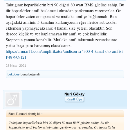
Taktığınız hoparlörlerin biri 90 diğeri 80 watt RMS gücüne sahip. Bu
tür hoparlörler amfi beslemesi olmadan performans veremezler. Ön
hoparlörler zaten component ve mutlaka amfiye bağlanmalı. Ben
aşağıdaki amfinin 5 kanalını kullanıyorum eğer ileride subwoofer
eklemesi yapmayacaksanız 4 kanalı size yeterli olacaktır. Son
derece küçük ve yer kaplamayan bir amfi ve çok kalitelidir.
Stepnenin yanına konabilir. Mutlaka amfi taktırmak zorundasınız
yoksa boşa para harcamış olacaksınız.
https://urun.n11.com/amplifikator/audison-sr4300-4-kanal-oto-amfisi-
P487909121
28 Nisan 2021
bekobey
bunu beğendi.
Nuri Gökay
Kayıtlı Üye
Blue-Tuscani demiş ki:
↑
Taktığınız hoparlörlerin biri 90 diğeri 80 watt RMS gücüne sahip. Bu tür
hoparlörler amfi beslemesi olmadan performans veremezler. Ön hoparlörler