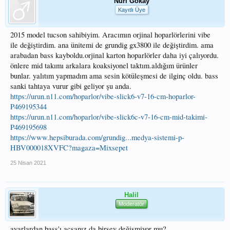
Nuri Gökay
Kayıtlı Üye
2015 model tucson sahibiyim. Aracımın orjinal hoparlörlerini vibe
ile değiştirdim. ana ünitemi de grundig gx3800 ile değiştirdim. ama
arabadan bass kayboldu.orjinal karton hoparlörler daha iyi çalıyordu.
önlere mid takımı arkalara koaksiyonel taktım.aldığım ürünler
bunlar. yalıtım yapmadım ama sesin kötüleşmesi de ilginç oldu. bass
sanki tahtaya vurur gibi geliyor şu anda.
https://urun.n11.com/hoparlor/vibe-slick6-v7-16-cm-hoparlor-
P469195344
https://urun.n11.com/hoparlor/vibe-slick6c-v7-16-cm-mid-takimi-
P469195698
https://www.hepsiburada.com/grundig...medya-sistemi-p-
HBV000018XVFC?magaza=Mixsepet
25 Nisan 2021
Halil
Moderatör
ayarlardan bass'ı açsanız da birşey değişmiyor mu?