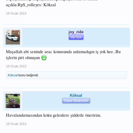
açıkla:RpS_rolleyes: Köksal
19 Ocak 2013
joy_ride
Vip Üye
Maşallah abi seninde arac konusunda anlamadıgın iş yok hee..Bu
işlerin piri olmuşun
19 Ocak 2013
Köksal
bunu beğendi.
Köksal
Süper Moderatör
Havalandırmasından koku gelenlere şiddetle öneririm.
19 Ocak 2013