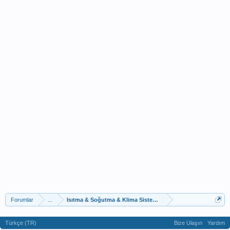
Forumlar
...
Isıtma & Soğutma & Klima Sistemleri Sorunları Ve Ç
Türkçe (TR)
Bize Ulaşın
Yardım