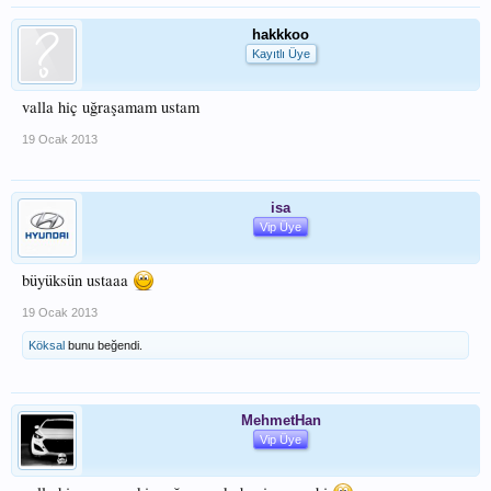
hakkkoo
Kayıtlı Üye
valla hiç uğraşamam ustam
19 Ocak 2013
isa
Vip Üye
büyüksün ustaaa
19 Ocak 2013
Köksal
bunu beğendi.
MehmetHan
Vip Üye