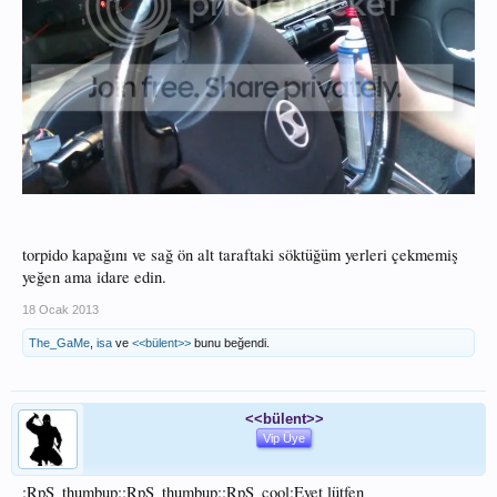
torpido kapağını ve sağ ön alt taraftaki söktüğüm yerleri çekmemiş
yeğen ama idare edin.
18 Ocak 2013
The_GaMe
,
isa
ve
<<bülent>>
bunu beğendi.
<<bülent>>
Vip Üye
:RpS_thumbup::RpS_thumbup::RpS_cool:Evet lütfen