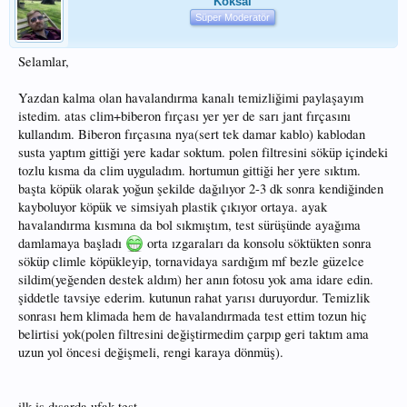
Köksal
Süper Moderatör
Selamlar,
Yazdan kalma olan havalandırma kanalı temizliğimi paylaşayım
istedim. atas clim+biberon fırçası yer yer de sarı jant fırçasını
kullandım. Biberon fırçasına nya(sert tek damar kablo) kablodan
susta yaptım gittiği yere kadar soktum. polen filtresini söküp içindeki
tozlu kısma da clim uyguladım. hortumun gittiği her yere sıktım.
başta köpük olarak yoğun şekilde dağılıyor 2-3 dk sonra kendiğinden
kayboluyor köpük ve simsiyah plastik çıkıyor ortaya. ayak
havalandırma kısmına da bol sıkmıştım, test sürüşünde ayağıma
damlamaya başladı
orta ızgaraları da konsolu söktükten sonra
söküp climle köpükleyip, tornavidaya sardığım mf bezle güzelce
sildim(yeğenden destek aldım) her anın fotosu yok ama idare edin.
şiddetle tavsiye ederim. kutunun rahat yarısı duruyordur. Temizlik
sonrası hem klimada hem de havalandırmada test ettim tozun hiç
belirtisi yok(polen filtresini değiştirmedim çarpıp geri taktım ama
uzun yol öncesi değişmeli, rengi karaya dönmüş).
ilk iş dışarda ufak test