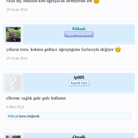
valla hiç amaaan kim uğraşacak demiyosun abi
19 Ocak 2013
Köksal
Süper Moderatör
yılların tozu, kokusu gidince uğraştığıma fazlasıyla değiyor
19 Ocak 2013
lp005
Kayıtlı Üye
ellerıne saglık gule gule kullanın
4 Mart 2013
Köksal
bunu beğendi.
-OmeR-