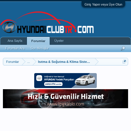
Giriş Yapın veya Üye Olun
Ana Sayfa
Üyeler
Forumlar
Forumları Ara
Son Mesajlar
Forumlar
...
Isıtma & Soğutma & Klima Sistemleri Sorunları Ve Ç