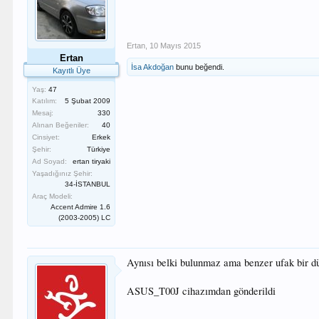
Ertan
,
10 Mayıs 2015
Ertan
İsa Akdoğan
bunu beğendi.
Kayıtlı Üye
Yaş:
47
Katılım:
5 Şubat 2009
Mesaj:
330
Alınan Beğeniler:
40
Cinsiyet:
Erkek
Şehir:
Türkiye
Ad Soyad:
ertan tiryaki
Yaşadığınız Şehir:
34-İSTANBUL
Araç Modeli:
Accent Admire 1.6
(2003-2005) LC
Aynısı belki bulunmaz ama benzer ufak bir d
ASUS_T00J cihazımdan gönderildi