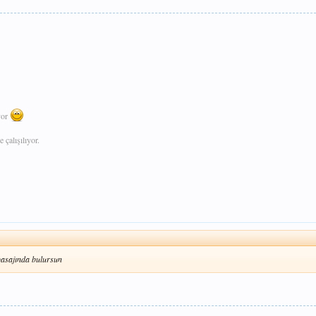
yor
e çalışılıyor.
pasajında bulursun