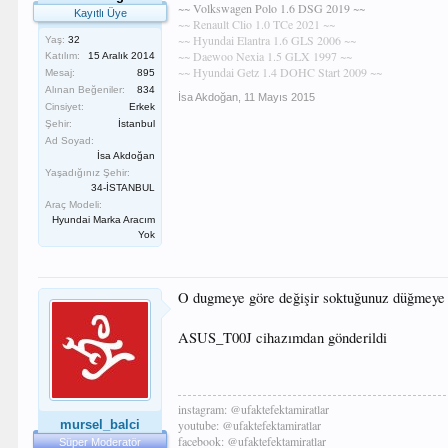
~~ Volkswagen Polo 1.6 DSG 2019 ~~
Kayıtlı Üye
~~ Renault Clio 1.0 TCe 2021 ~~
~~ Hyundai Elantra 1.6 GLS 2006 ~~
Yaş:
32
~~ Daewoo Nexia 1.5 GLX 1997 ~~
Katılım:
15 Aralık 2014
~~ Hyundai Getz 1.4 DOHC Start 2009 ~~
Mesaj:
895
Alınan Beğeniler:
834
İsa Akdoğan
,
11 Mayıs 2015
Cinsiyet:
Erkek
Şehir:
İstanbul
Ad Soyad:
İsa Akdoğan
Yaşadığınız Şehir:
34-İSTANBUL
Araç Modeli:
Hyundai Marka Aracım
Yok
O dugmeye göre değişir soktuğunuz düğmeye ba
ASUS_T00J cihazımdan gönderildi
instagram: @ufaktefektamiratlar
mursel_balci
youtube: @ufaktefektamiratlar
facebook: @ufaktefektamiratlar
Süper Moderatör