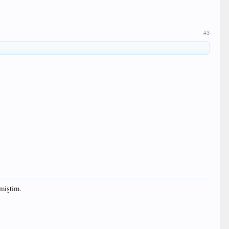
#3
miştim.