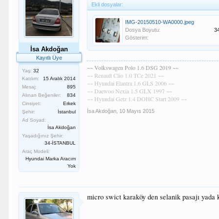
Ekli dosyalar:
IMG-20150510-WA0000.jpeg
Dosya Boyutu:
3
Gösterim:
İsa Akdoğan
Kayıtlı Üye
~~ Volkswagen Polo 1.6 DSG 2019 ~~
Yaş:
32
~~ Renault Clio 1.0 TCe 2021 ~~
Katılım:
15 Aralık 2014
~~ Hyundai Elantra 1.6 GLS 2006 ~~
Mesaj:
895
~~ Daewoo Nexia 1.5 GLX 1997 ~~
Alınan Beğeniler:
834
~~ Hyundai Getz 1.4 DOHC Start 2009 ~~
Cinsiyet:
Erkek
İsa Akdoğan
,
10 Mayıs 2015
Şehir:
İstanbul
Ad Soyad:
İsa Akdoğan
Yaşadığınız Şehir:
34-İSTANBUL
Araç Modeli:
Hyundai Marka Aracım
Yok
micro swict karaköy den selanik pasajı yada 