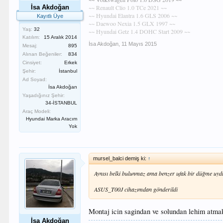
İsa Akdoğan
~~ Renault Clio 1.0 TCe 2021 ~~
~~ Hyundai Elantra 1.6 GLS 2006 ~~
Kayıtlı Üye
~~ Daewoo Nexia 1.5 GLX 1997 ~~
Yaş:
32
~~ Hyundai Getz 1.4 DOHC Start 2009 ~~
Katılım:
15 Aralık 2014
İsa Akdoğan
,
11 Mayıs 2015
Mesaj:
895
Alınan Beğeniler:
834
Cinsiyet:
Erkek
Şehir:
İstanbul
Ad Soyad:
İsa Akdoğan
Yaşadığınız Şehir:
34-İSTANBUL
Araç Modeli:
Hyundai Marka Aracım
Yok
mursel_balci demiş ki:
↑
Aynısı belki bulunmaz ama benzer ufak bir düğme uydu
ASUS_T00J cihazımdan gönderildi
Montaj icin sagindan ve solundan lehim atmak
İsa Akdoğan