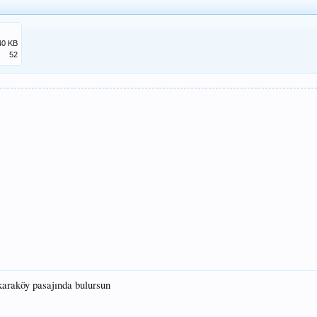
40 KB
52
karaköy pasajında bulursun