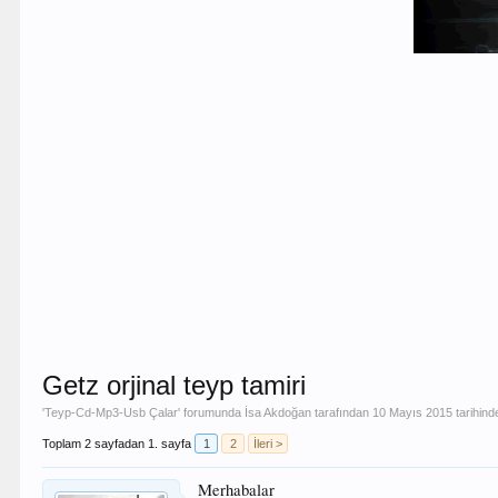
Getz orjinal teyp tamiri
'
Teyp-Cd-Mp3-Usb Çalar
' forumunda
İsa Akdoğan
tarafından
10 Mayıs 2015
tarihind
Toplam 2 sayfadan 1. sayfa
1
2
İleri >
Merhabalar