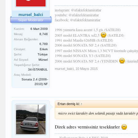
instagram: @ufaktefektamiratlar
mursel_balci
youtube: @ufaktefektamiratlar
facebook: @ufaktefektamiratlar
Süper Moderatör
Katılım:
6 Mart 2009
1996 yumurta kasa accent 1,5 gls (SATILDI)
Mesaj:
8,748
2005 model ELANTRA xd2,5
(SATILDI)
Alınan Beğeniler:
1991 model Mazda 626/HB (SATILDI)
6,789
2006 model SONATA NF 2,4 (SATILDI)
Cinsiyet:
Erkek
1997 model NİSSAN Micra 1,3 NCVT üzerinde çalışılı
Şehir:
Türkiye
1996 model SONATA Y3 (SATILDI)
Ad Soyad:
Mürsel
2006 model SONATA NF 2,4 (YENİDEN
) üzerind
Yaşadığınız Şehir:
mursel_balci
,
10 Mayıs 2015
34-İSTANBUL
Araç Modeli:
Sonata 2.4 (2006-
2010) NF
Ertan demiş ki:
↑
micro swict karaköy den selanik pasajı yada karaköy 
Direk adres vermissiniz tesekkurler
~~ Volkswagen Polo 1.6 DSG 2019 ~~