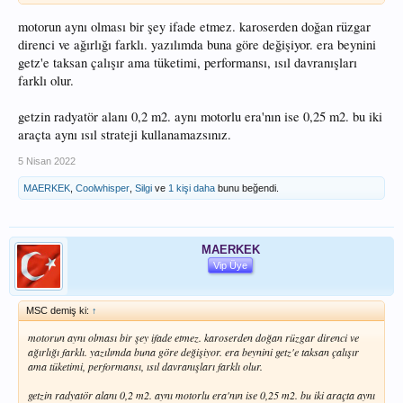
motorun aynı olması bir şey ifade etmez. karoserden doğan rüzgar
direnci ve ağırlığı farklı. yazılımda buna göre değişiyor. era beynini
getz'e taksan çalışır ama tüketimi, performansı, ısıl davranışları
farklı olur.
getzin radyatör alanı 0,2 m2. aynı motorlu era'nın ise 0,25 m2. bu iki
araçta aynı ısıl strateji kullanamazsınız.
5 Nisan 2022
MAERKEK
,
Coolwhisper
,
Silgi
ve
1 kişi daha
bunu beğendi.
MAERKEK
Vip Üye
MSC demiş ki:
↑
motorun aynı olması bir şey ifade etmez. karoserden doğan rüzgar direnci ve
ağırlığı farklı. yazılımda buna göre değişiyor. era beynini getz'e taksan çalışır
ama tüketimi, performansı, ısıl davranışları farklı olur.
getzin radyatör alanı 0,2 m2. aynı motorlu era'nın ise 0,25 m2. bu iki araçta aynı