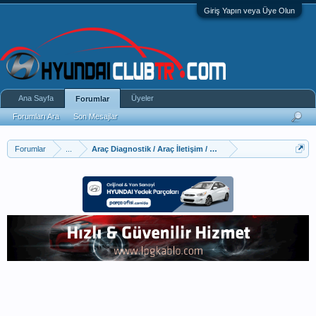
Giriş Yapın veya Üye Olun
Ana Sayfa
Üyeler
Forumlar
Forumları Ara
Son Mesajlar
Forumlar
...
Araç Diagnostik / Araç İletişim / OBD Sistemleri