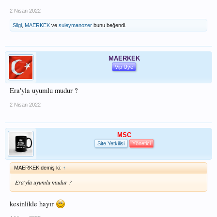
2 Nisan 2022
Silgi
,
MAERKEK
ve
suleymanozer
bunu beğendi.
MAERKEK
Vip Üye
Era'yla uyumlu mudur ?
2 Nisan 2022
MSC
Site Yetkilisi
Yönetici
MAERKEK demiş ki:
↑
Era'yla uyumlu mudur ?
kesinlikle hayır