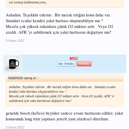
ısıl strateji kullanamazsınız.
Anladım. Teşekkür ederim . Bir merak ettiğim konu daha var .
Standart ecular kendisi yakıt haritası oluşturabiliyor mu ?
Mesela çok yüksek rakımlara çıktık O2 miktarı arttı . Veya O2
azaldı. AFR 'yi sabitlemek için yakıt haritasını değiştiyor mu?
5 Nisan 2022
MSC
Site Yetkilisi
Yönetici
MAERKEK demiş ki:
↑
Anladım. Teşekkür ederim . Bir merak ettiğim konu daha var . Standart ecular
kendisi yakıt haritası oluşturabiliyor mu ?
Mesela çok yüksek rakımlara çıktık O2 miktarı arttı . Veya O2 azaldı. AFR 'yi
sabitlemek için yakıt haritasını değiştiyor mu?
genelde bosch (kefico) beyinler sadece avans haritasını editler, yakıt
konusunda long trim yapması yeterli yani yüzdesel düzeltme.
5 Nisan 2022