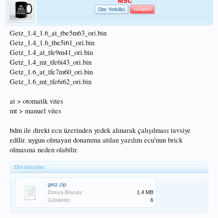
MSC
Site Yetkilisi
Yönetici
Getz_1.4_1.6_at_tbe5m63_ori.bin
Getz_1.4_1.6_tbe5i61_ori.bin
Getz_1.4_at_tfe9m41_ori.bin
Getz_1.4_mt_tfe6i43_ori.bin
Getz_1.6_at_tfe7m60_ori.bin
Getz_1.6_mt_tfe6i62_ori.bin
at > otomatik vites
mt > manuel vites
bdm ile direkt ecu üzerinden yedek alınarak çalışılması tavsiye
edilir. uygun olmayan donanıma atılan yazılım ecu'nun brick
olmasına neden olabilir.
Ekli dosyalar:
getz.zip
Dosya Boyutu:
1.4 MB
Gösterim:
6