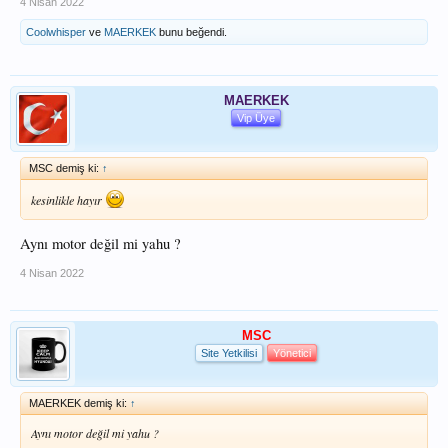
4 Nisan 2022
Coolwhisper
ve
MAERKEK
bunu beğendi.
MAERKEK
Vip Üye
MSC demiş ki:
↑
kesinlikle hayır
Aynı motor değil mi yahu ?
4 Nisan 2022
MSC
Site Yetkilisi
Yönetici
MAERKEK demiş ki:
↑
Aynı motor değil mi yahu ?