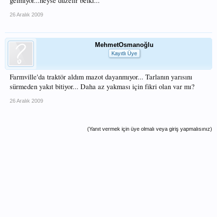
gelmiyor...neyse düzelir belki...
26 Aralık 2009
MehmetOsmanoğlu
Kayıtlı Üye
Farmville'da traktör aldım mazot dayanmıyor... Tarlanın yarısını
sürmeden yakıt bitiyor... Daha az yakması için fikri olan var mı?
26 Aralık 2009
(Yanıt vermek için üye olmalı veya giriş yapmalısınız)