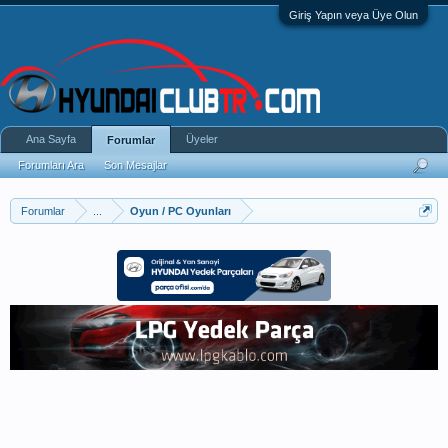
Giriş Yapın veya Üye Olun
Ana Sayfa
Üyeler
Forumlar
Forumları Ara
Son Mesajlar
Forumlar
...
Oyun / PC Oyunları