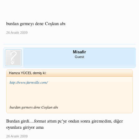
burdan gırmeyı dene Coşkun abı
26 Aralık 2009
Misafir
Guest
Hamza YÜCEL demiş ki:
http://www.farmville.com/
burdan gırmeyı dene Coşkun abı
Burdan girdi....format attım pc'ye ondan sonra giremedim, diğer
oyunlara giriyor ama
26 Aralık 2009