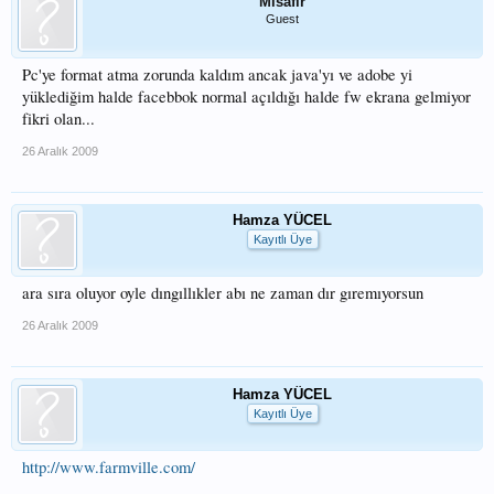
Misafir
Guest
Pc'ye format atma zorunda kaldım ancak java'yı ve adobe yi
yüklediğim halde facebbok normal açıldığı halde fw ekrana gelmiyor
fikri olan...
26 Aralık 2009
Hamza YÜCEL
Kayıtlı Üye
ara sıra oluyor oyle dıngıllıkler abı ne zaman dır gıremıyorsun
26 Aralık 2009
Hamza YÜCEL
Kayıtlı Üye
http://www.farmville.com/