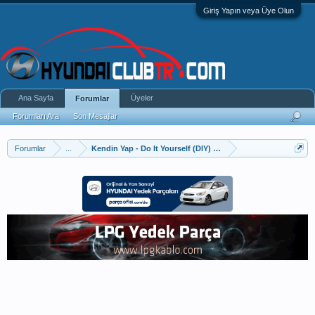
Giriş Yapın veya Üye Olun
Ana Sayfa
Üyeler
Forumlar
Forumları Ara
Son Mesajlar
Forumlar
...
Kendin Yap - Do It Yourself (DIY) Uygulamaları