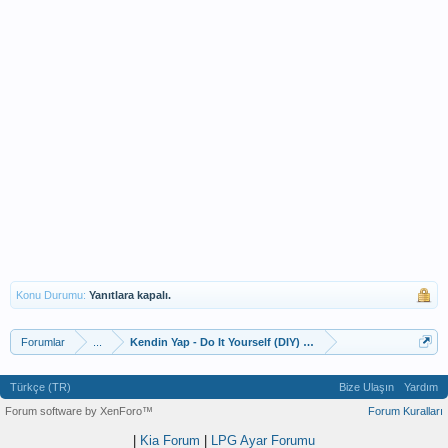
Konu Durumu:
Yanıtlara kapalı.
Forumlar
...
Kendin Yap - Do It Yourself (DIY) Uygulamaları
Türkçe (TR)
Bize Ulaşın
Yardım
Forum software by XenForo™
Forum Kuralları
|
Kia Forum
|
LPG Ayar Forumu