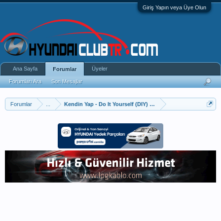
Giriş Yapın veya Üye Olun
Ana Sayfa
Üyeler
Forumlar
Forumları Ara
Son Mesajlar
Forumlar
...
Kendin Yap - Do It Yourself (DIY) Uygulamaları