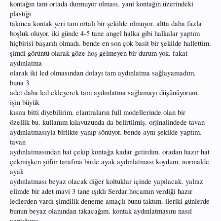
kontağın tam ortada durmuyor olması. yani kontağın üzerindeki
plastiği
takınca kontak yeri tam ortalı bir şekilde olmuyor. altta daha fazla
boşluk oluyor. iki günde 4-5 tane angel halka gibi halkalar yaptım
hiçbirisi başarılı olmadı. bende en son çok basit bir şekilde hallettim.
şimdi görüntü olarak göze hoş gelmeyen bir durum yok. fakat
aydınlatma
olarak iki led olmasından dolayı tam aydınlatma sağlayamadım.
buna 3
adet daha led ekleyerek tam aydınlatma sağlamayı düşünüyorum.
işin büyük
kısmı bitti diyebilirim. elantraların full modellerinde olan bir
özellik bu. kullanım kılavuzunda da belirtilmiş. orjinalindede tavan
aydınlatmasıyla birlikte yanıp sönüyor. bende aynı şekilde yaptım.
tavan
aydınlatmasından hat çekip kontağa kadar getirdim. oradan hazır hat
çekmişken şöför tarafına birde ayak aydınlatması koydum. normalde
ayak
aydınlatması beyaz olacak diğer koltuklar içinde yapılacak. yalnız
elimde bir adet mavi 3 tane ışıklı Serdar hocamın verdiği hazır
ledlerden vardı şimdilik deneme amaçlı bunu taktım. ileriki günlerde
bunun beyaz olanından takacağım. kontak aydınlatmasını nasıl
yaptığıma