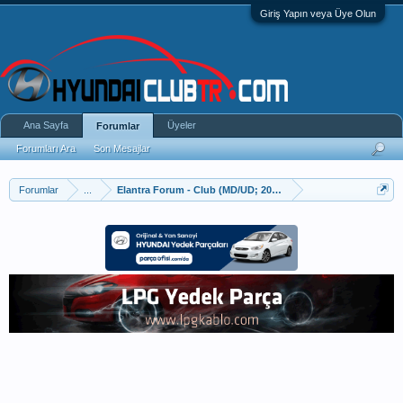
Giriş Yapın veya Üye Olun
Ana Sayfa
Üyeler
Forumlar
Forumları Ara
Son Mesajlar
Forumlar
...
Elantra Forum - Club (MD/UD; 2010–2015)