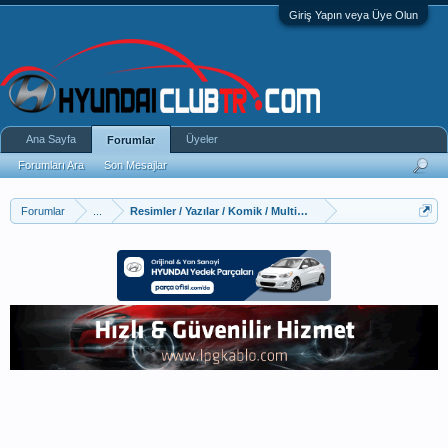
Giriş Yapın veya Üye Olun
Ana Sayfa
Üyeler
Forumlar
Forumları Ara
Son Mesajlar
Forumlar
...
Resimler / Yazılar / Komik / Multimedya