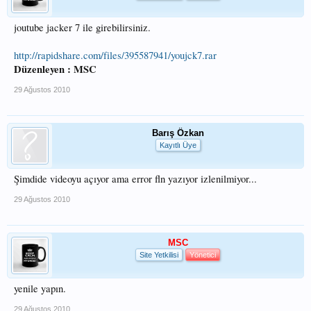
joutube jacker 7 ile girebilirsiniz.
http://rapidshare.com/files/395587941/youjck7.rar
Düzenleyen : MSC
29 Ağustos 2010
Barış Özkan
Kayıtlı Üye
Şimdide videoyu açıyor ama error fln yazıyor izlenilmiyor...
29 Ağustos 2010
MSC
Site Yetkilisi
Yönetici
yenile yapın.
29 Ağustos 2010