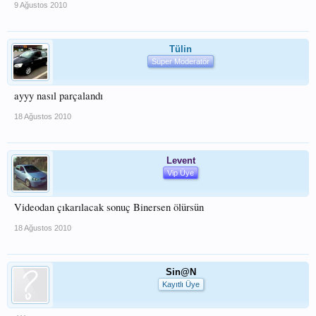
9 Ağustos 2010
Tülin
Süper Moderatör
ayyy nasıl parçalandı
18 Ağustos 2010
Levent
Vip Üye
Videodan çıkarılacak sonuç Binersen ölürsün
18 Ağustos 2010
Sin@N
Kayıtlı Üye