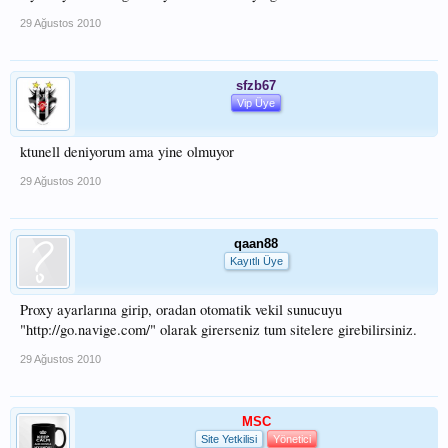
29 Ağustos 2010
sfzb67
Vip Üye
ktunell deniyorum ama yine olmuyor
29 Ağustos 2010
qaan88
Kayıtlı Üye
Proxy ayarlarına girip, oradan otomatik vekil sunucuyu
"http://go.navige.com/" olarak girerseniz tum sitelere girebilirsiniz.
29 Ağustos 2010
MSC
Site Yetkilisi
Yönetici