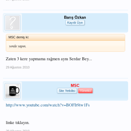
Barış Özkan
Kayıtlı Üye
MSC demiş ki:
yenile yapın.
Zaten 3 kere yapmama rağmen aynı Serdar Bey...
29 Ağustos 2010
MSC
Site Yetkilisi
Yönetici
http://www.youtube.com/watch?v=BOFIt9iw1Fs
linke tıklayın.