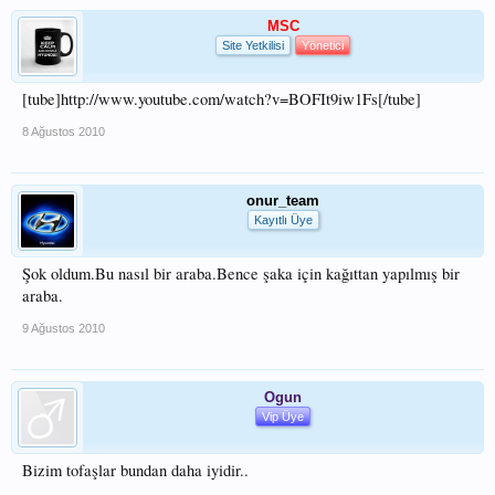
MSC
Site Yetkilisi
Yönetici
[tube]http://www.youtube.com/watch?v=BOFIt9iw1Fs[/tube]
8 Ağustos 2010
onur_team
Kayıtlı Üye
Şok oldum.Bu nasıl bir araba.Bence şaka için kağıttan yapılmış bir
araba.
9 Ağustos 2010
Ogun
Vip Üye
Bizim tofaşlar bundan daha iyidir..