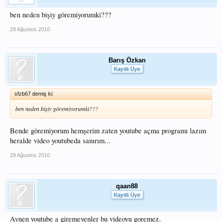
ben neden bişiy göremiyorumki???
29 Ağustos 2010
Barış Özkan
Kayıtlı Üye
sfzb67 demiş ki:
ben neden bişiy göremiyorumki???
Bende göremiyorum hemşerim zaten youtube açma programı lazım
heralde video youtubeda sanırım...
29 Ağustos 2010
qaan88
Kayıtlı Üye
Aynen youtube a giremeyenler bu videoyu goremez.