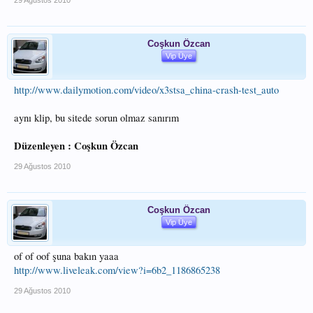
29 Ağustos 2010
Coşkun Özcan
Vip Üye
http://www.dailymotion.com/video/x3stsa_china-crash-test_auto
aynı klip, bu sitede sorun olmaz sanırım
Düzenleyen : Coşkun Özcan
29 Ağustos 2010
Coşkun Özcan
Vip Üye
of of oof şuna bakın yaaa
http://www.liveleak.com/view?i=6b2_1186865238
29 Ağustos 2010