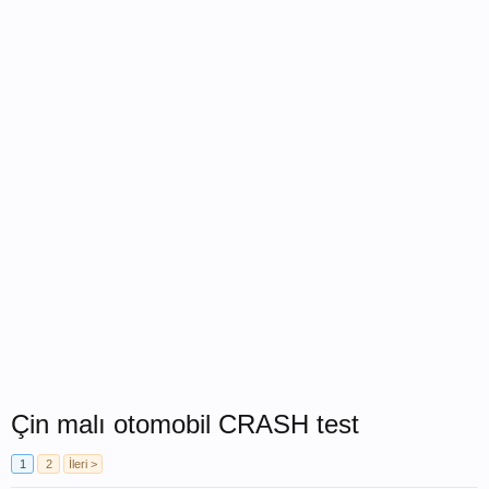
Çin malı otomobil CRASH test
1
2
İleri >