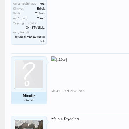
Alınan Beğeniler:
761
Cinsiyet:
Erkek
Şehir:
Türkiye
Ad Soyad:
Erkan
Yaşadığınız Şehir:
34-İSTANBUL
Araç Modeli:
Hyundai Marka Aracım
Yok
Misafir
,
19 Haziran 2009
Misafir
Guest
nfs nin faydaları