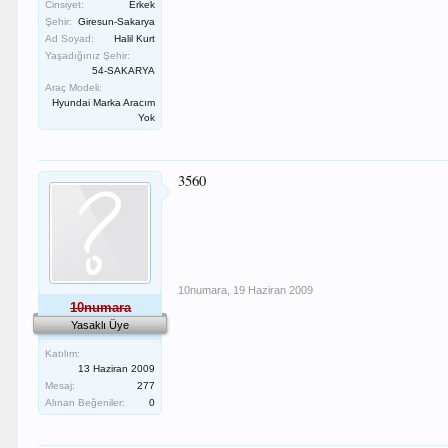
Cinsiyet:
Erkek
Şehir:
Giresun-Sakarya
Ad Soyad:
Halil Kurt
Yaşadığınız Şehir:
54-SAKARYA
Araç Modeli:
Hyundai Marka Aracım
Yok
3560
10numara
,
19 Haziran 2009
10numara
Yasaklı Üye
Katılım:
13 Haziran 2009
Mesaj:
277
Alınan Beğeniler:
0