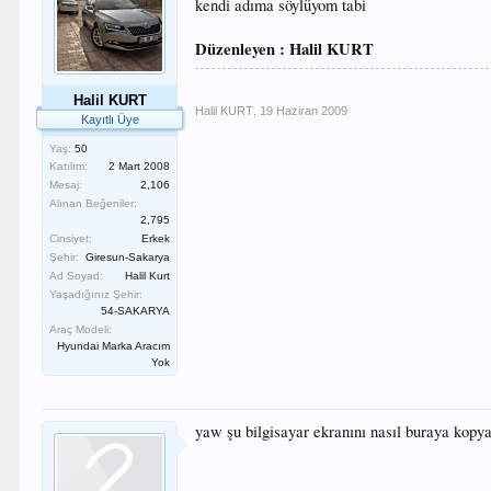
kendi adıma söylüyom tabi
Düzenleyen : Halil KURT
Halil KURT
Halil KURT
,
19 Haziran 2009
Kayıtlı Üye
Yaş:
50
Katılım:
2 Mart 2008
Mesaj:
2,106
Alınan Beğeniler:
2,795
Cinsiyet:
Erkek
Şehir:
Giresun-Sakarya
Ad Soyad:
Halil Kurt
Yaşadığınız Şehir:
54-SAKARYA
Araç Modeli:
Hyundai Marka Aracım
Yok
yaw şu bilgisayar ekranını nasıl buraya kopy