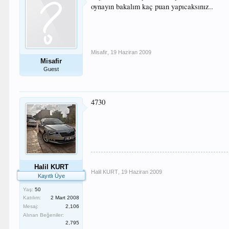
oynayın bakalım kaç puan yapıcaksınız..
Misafir
,
19 Haziran 2009
Misafir
Guest
4730
Halil KURT
Halil KURT
,
19 Haziran 2009
Kayıtlı Üye
Yaş:
50
Katılım:
2 Mart 2008
Mesaj:
2,106
Alınan Beğeniler:
2,795