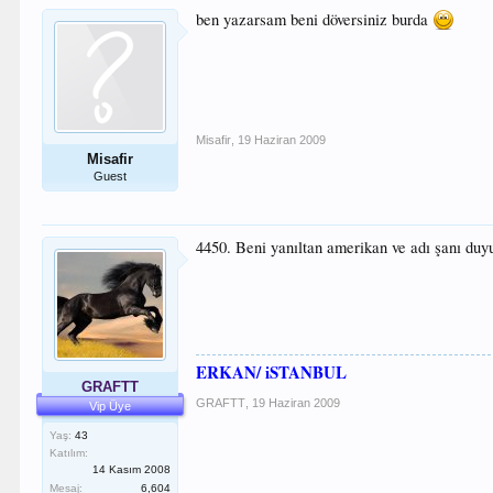
ben yazarsam beni döversiniz burda
Misafir
,
19 Haziran 2009
Misafir
Guest
4450. Beni yanıltan amerikan ve adı şanı duy
ERKAN/ iSTANBUL
GRAFTT
GRAFTT
,
19 Haziran 2009
Vip Üye
Yaş:
43
Katılım:
14 Kasım 2008
Mesaj:
6,604