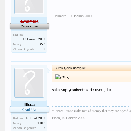
10numara
,
19 Haziran 2009
10numara
Yasaklı Üye
Katılım:
13 Haziran 2009
Mesaj:
277
Alınan Beğeniler:
0
Burak Çevik demiş ki:
şaka yapıyosnbenimkide aynı çıktı
Bleda
Kayıtlı Üye
\"I want Tata to make lots of money that they can spend
Bleda
,
19 Haziran 2009
Katılım:
30 Ocak 2009
Mesaj:
1,312
Alınan Beğeniler:
3