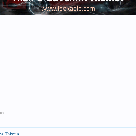
konu
aba_Tahmin