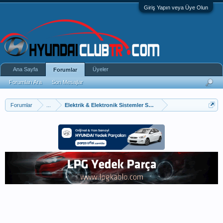
Giriş Yapın veya Üye Olun
Ana Sayfa
Üyeler
Forumlar
Forumları Ara
Son Mesajlar
Forumlar
...
Elektrik & Elektronik Sistemler Sorun Ve Çözümleri