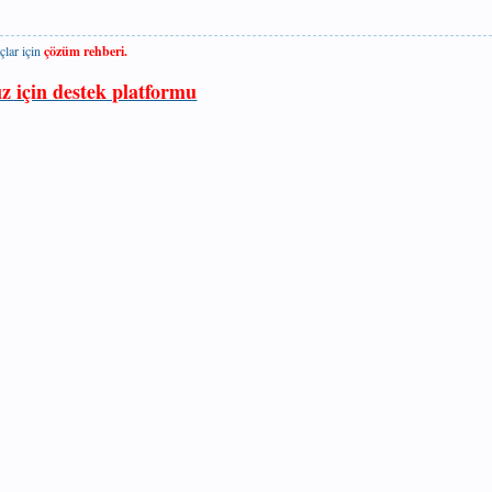
çlar için
çözüm rehberi.
ız için destek platformu