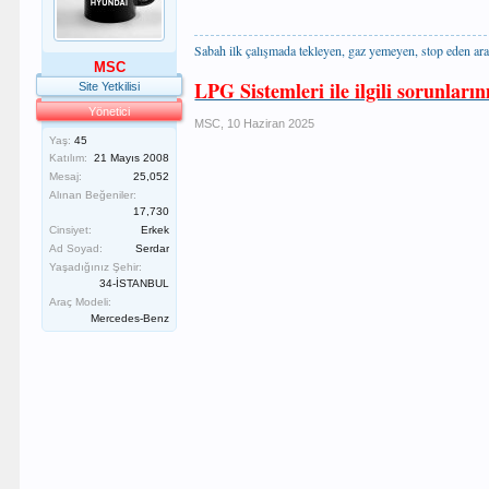
Sabah ilk çalışmada tekleyen, gaz yemeyen, stop eden ara
MSC
LPG Sistemleri ile ilgili sorunların
Site Yetkilisi
Yönetici
MSC
,
10 Haziran 2025
Yaş:
45
Katılım:
21 Mayıs 2008
Mesaj:
25,052
Alınan Beğeniler:
17,730
Cinsiyet:
Erkek
Ad Soyad:
Serdar
Yaşadığınız Şehir:
34-İSTANBUL
Araç Modeli:
Mercedes-Benz