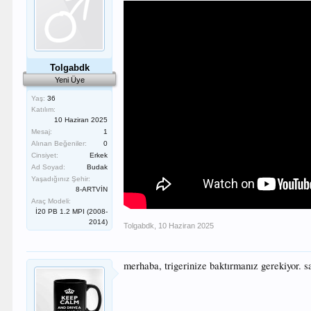
Tolgabdk
Yeni Üye
Yaş:
36
Katılım:
10 Haziran 2025
Mesaj:
1
Alınan Beğeniler:
0
Cinsiyet:
Erkek
Ad Soyad:
Budak
Yaşadığınız Şehir:
8-ARTVİN
Araç Modeli:
İ20 PB 1.2 MPI (2008-
2014)
Tolgabdk
,
10 Haziran 2025
merhaba, trigerinize baktırmanız gerekiyor. sa