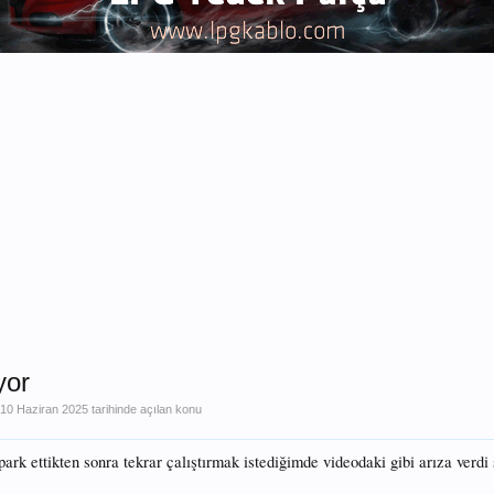
yor
n
10 Haziran 2025
tarihinde açılan konu
k ettikten sonra tekrar çalıştırmak istediğimde videodaki gibi arıza verdi 