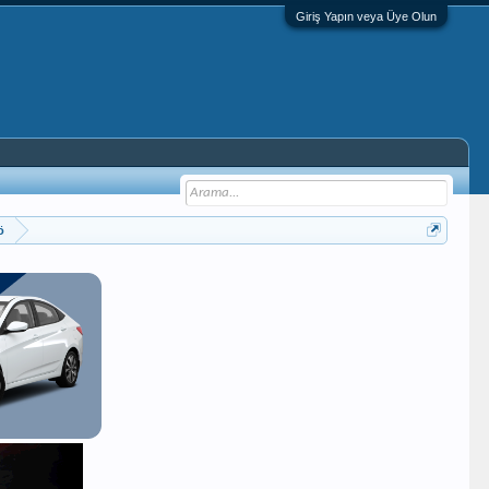
Giriş Yapın veya Üye Olun
ö