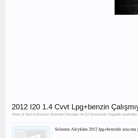
2012 I20 1.4 Cvvt Lpg+benzin Çalışmı
'
Motor & Yakıt & Emisyon Sistemleri Sorunları Ve Çö
' forumunda
Tolgabdk
tarafında
Selamın Aleyküm 2012 lpg+benzinli aracımı par