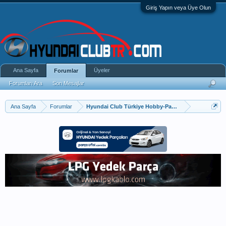
Giriş Yapın veya Üye Olun
Ana Sayfa
Üyeler
Forumlar
Forumları Ara
Son Mesajlar
Ana Sayfa
Forumlar
Hyundai Club Türkiye Hobby-Paylaşım