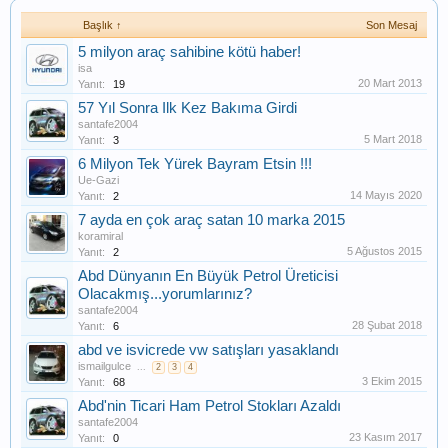
Başlık ↑
Son Mesaj
5 milyon araç sahibine kötü haber!
isa
20 Mart 2013
Yanıt:
19
57 Yıl Sonra Ilk Kez Bakıma Girdi
santafe2004
5 Mart 2018
Yanıt:
3
6 Milyon Tek Yürek Bayram Etsin !!!
Ue-Gazi
14 Mayıs 2020
Yanıt:
2
7 ayda en çok araç satan 10 marka 2015
koramiral
5 Ağustos 2015
Yanıt:
2
Abd Dünyanın En Büyük Petrol Üreticisi
Olacakmış...yorumlarınız?
santafe2004
28 Şubat 2018
Yanıt:
6
abd ve isvicrede vw satışları yasaklandı
ismailgulce
...
2
3
4
3 Ekim 2015
Yanıt:
68
Abd'nin Ticari Ham Petrol Stokları Azaldı
santafe2004
23 Kasım 2017
Yanıt:
0