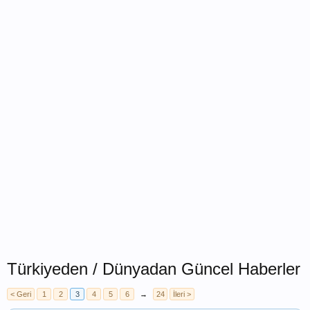
Türkiyeden / Dünyadan Güncel Haberler
< Geri
1
2
3
4
5
6
→
24
İleri >