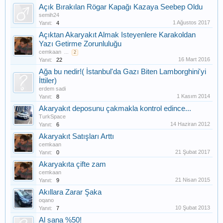
Açık Bırakılan Rögar Kapağı Kazaya Seebep Oldu
semih24
1 Ağustos 2017
Yanıt:
4
Açıktan Akaryakıt Almak Isteyenlere Karakoldan
Yazı Getirme Zorunluluğu
cemkaan
...
2
16 Mart 2016
Yanıt:
22
Ağa bu nedir!( İstanbul'da Gazı Biten Lamborghini'yi
İttiler)
erdem sadi
1 Kasım 2014
Yanıt:
8
Akaryakıt deposunu çakmakla kontrol edince...
TurkSpace
14 Haziran 2012
Yanıt:
6
Akaryakıt Satışları Arttı
cemkaan
21 Şubat 2017
Yanıt:
0
Akaryakıta çifte zam
cemkaan
21 Nisan 2015
Yanıt:
9
Akıllara Zarar Şaka
oqano
10 Şubat 2013
Yanıt:
7
Al sana %50!