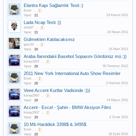
Elantra Kapı Sağlamlık Testi :)
Ersin
...
2
19 Kasım 2011
Yanıt:
21
Lada Ncap Testi :))
sfzb67
...
2
24 Nisan 2011
Yanıt:
21
Gülmekten Katılacaksınız
getz34
...
2
15 Mart 2013
Yanıt:
20
Araba İlanındakii Basebol Sopasını Gördünüz mü :))
koray2907
...
2
30 Temmuz 2012
Yanıt:
20
2011 New York International Auto Show Resimler
Ersin
...
2
2 Haziran 2011
Yanıt:
20
Veee Accent Kurtlar Vadisinde :)))
koray2907
...
2
14 Mayıs 2011
Yanıt:
20
Accent - Excel - Şahin - BMW Aksiyon Filmi
koray2907
...
2
2 Ocak 2011
Yanıt:
20
10 Mb Harddisk 3398$ & 3495$
Ersin
...
2
18 Eylül 2010
Yanıt:
20