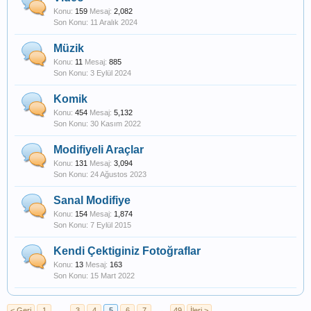
Konu:
159
Mesaj:
2,082
11 Aralık 2024
Müzik
Konu:
11
Mesaj:
885
3 Eylül 2024
Komik
Konu:
454
Mesaj:
5,132
30 Kasım 2022
Modifiyeli Araçlar
Konu:
131
Mesaj:
3,094
24 Ağustos 2023
Sanal Modifiye
Konu:
154
Mesaj:
1,874
7 Eylül 2015
Kendi Çektiginiz Fotoğraflar
Konu:
13
Mesaj:
163
15 Mart 2022
< Geri
1
←
3
4
5
6
7
→
49
İleri >