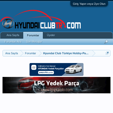
Giriş Yapın veya Üye Olun
Ana Sayfa
Üyeler
Forumlar
Forumları Ara
Son Mesajlar
Ana Sayfa
Forumlar
Hyundai Club Türkiye Hobby-Paylaşım