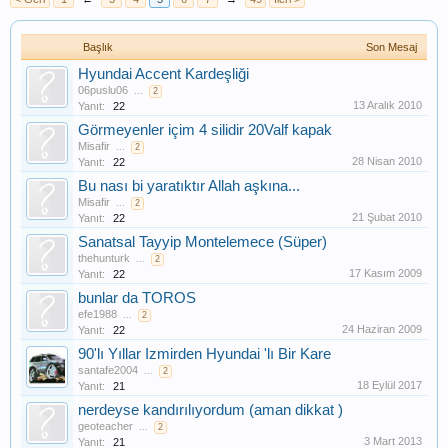
Başlık
Son Mesaj
Hyundai Accent Kardeşliği
06puslu06
...
2
13 Aralık 2010
Yanıt:
22
Görmeyenler içim 4 silidir 20Valf kapak
Misafir
...
2
28 Nisan 2010
Yanıt:
22
Bu nası bi yaratıktır Allah aşkına...
Misafir
...
2
21 Şubat 2010
Yanıt:
22
Sanatsal Tayyip Montelemece (Süper)
thehunturk
...
2
17 Kasım 2009
Yanıt:
22
bunlar da TOROS
efe1988
...
2
24 Haziran 2009
Yanıt:
22
90'lı Yıllar Izmirden Hyundai 'lı Bir Kare
santafe2004
...
2
18 Eylül 2017
Yanıt:
21
nerdeyse kandırılıyordum (aman dikkat )
geoteacher
...
2
3 Mart 2013
Yanıt:
21