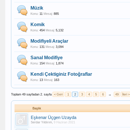
Müzik
Konu:
11
Mesaj:
885
Komik
Konu:
454
Mesaj:
5,132
Modifiyeli Araçlar
Konu:
131
Mesaj:
3,094
Sanal Modifiye
Konu:
154
Mesaj:
1,874
Kendi Çektiginiz Fotoğraflar
Konu:
13
Mesaj:
163
Toplam 49 sayfadan 2. sayfa
< Geri
1
2
3
4
5
6
→
49
İleri >
Başlık
Eşkenar Üçgen Uzayda
Serdar Yıldırım
,
9 Haziran 2021