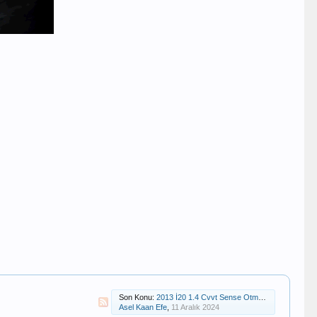
Son Konu:
2013 İ20 1.4 Cvvt Sense Otm Vites Kolu Sertleşmesi Sorunu
Asel Kaan Efe
,
11 Aralık 2024