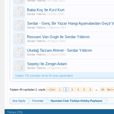
Serdar Yıldırım
,
29 Ocak 2023
Baba Koç Ile Kızıl Kurt
Serdar Yıldırım
,
13 Ekim 2020
Serdar - Genç Bir Yazar Hangi Aşamalardan Geçti V
Serdar Yıldırım
,
5 Ağustos 2021
Ressam Van Gogh Ile Serdar Yıldırım
Serdar Yıldırım
,
26 Mayıs 2020
Uludağ Tarzanı Ahmet - Serdar Yıldırım
Serdar Yıldırım
,
17 Kasım 2022
Sepetçi Ile Zengin Adam
Serdar Yıldırım
,
18 Ağustos 2022
Toplam 731 konudan 16 ile 30 arası gösteriliyor
Toplam 49 sayfadan 2. sayfa
< Geri
1
2
3
4
5
6
→
49
İleri >
Ana Sayfa
Forumlar
Hyundai Club Türkiye Hobby-Paylaşım
Türkçe (TR)