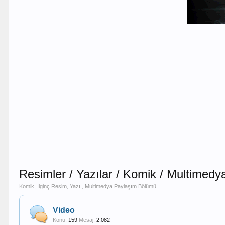
Resimler / Yazılar / Komik / Multimedy
Komik, İlginç Resim, Yazı , Multimedya Paylaşım Bölümü
Video
Konu:
159
Mesaj:
2,082