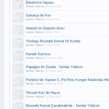
Bandırma Vapuru
Serdar Yıldırım
,
14 Ekim 2020
Sakarya Ile Fox
Serdar Yıldırım
,
6 Eylül 2021
Atatürk'ün Deprem Anısı
Serdar Yıldırım
,
9 Ekim 2021
Yüzbaşı Mustafa Kemal Ve Kurtlar
Serdar Yıldırım
,
3 Nisan 2021
Kanatlı Karınca
Serdar Yıldırım
,
9 Haziran 2021
Papağan Ile Zürafa - Serdar Yıldırım
Serdar Yıldırım
,
28 Kasım 2022
Portekiz'de Yapılan 5. Piri Reis Kongre Kitabında Hi
Serdar Yıldırım
,
4 Haziran 2025
Timsah Kıkı Ile Hacer
Serdar Yıldırım
,
13 Ekim 2020
Mustafa Kemal Çanakkale'de - Serdar Yıldırım