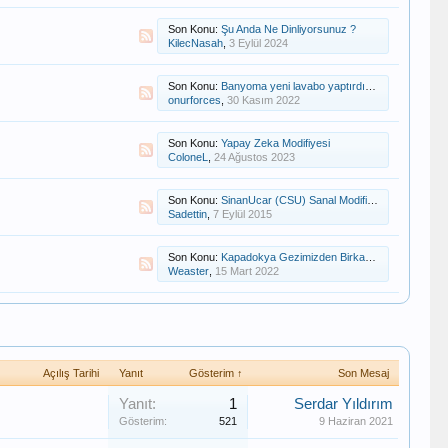
Son Konu:
Şu Anda Ne Dinliyorsunuz ?
KilecNasah
,
3 Eylül 2024
Son Konu:
Banyoma yeni lavabo yaptırdım....
onurforces
,
30 Kasım 2022
Son Konu:
Yapay Zeka Modifiyesi
ColoneL
,
24 Ağustos 2023
Son Konu:
SinanUcar (CSU) Sanal Modifiye
Sadettin
,
7 Eylül 2015
Son Konu:
Kapadokya Gezimizden Birkaç Kare
Weaster
,
15 Mart 2022
Açılış Tarihi
Yanıt
Gösterim ↑
Son Mesaj
Yanıt:
1
Serdar Yıldırım
Gösterim:
521
9 Haziran 2021