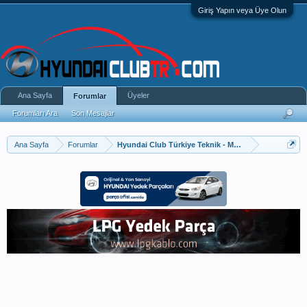
Giriş Yapın veya Üye Olun
Ana Sayfa
Üyeler
Forumlar
Forumları Ara
Son Mesajlar
Ana Sayfa
Forumlar
Hyundai Club Türkiye Teknik - Modifiye - Tuning