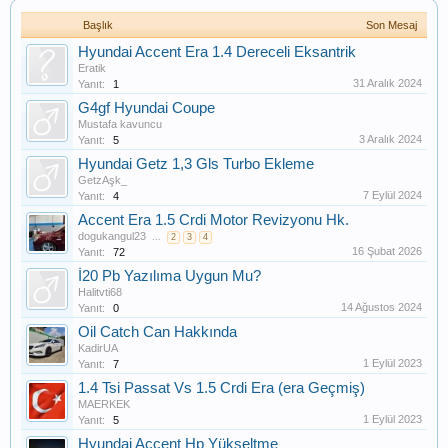
Başlık
Son Mesaj
Hyundai Accent Era 1.4 Dereceli Eksantrik
Eratik
31 Aralık 2024
Yanıt:
1
G4gf Hyundai Coupe
Mustafa kavuncu
3 Aralık 2024
Yanıt:
5
Hyundai Getz 1,3 Gls Turbo Ekleme
GetzAşk_
7 Eylül 2024
Yanıt:
4
Accent Era 1.5 Crdi Motor Revizyonu Hk.
dogukangul23
...
2
3
4
16 Şubat 2026
Yanıt:
72
İ20 Pb Yazılıma Uygun Mu?
Halitvti68
14 Ağustos 2024
Yanıt:
0
Oil Catch Can Hakkında
KadirUA
1 Eylül 2023
Yanıt:
7
1.4 Tsi Passat Vs 1.5 Crdi Era (era Geçmiş)
MAERKEK
1 Eylül 2023
Yanıt:
5
Hyundai Accent Hp Yükseltme