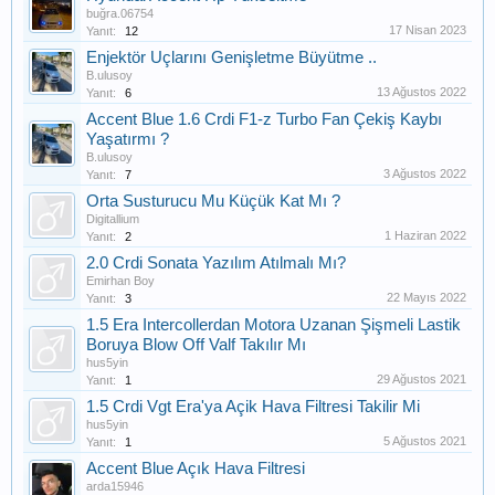
buğra.06754
17 Nisan 2023
Yanıt:
12
Enjektör Uçlarını Genişletme Büyütme ..
B.ulusoy
13 Ağustos 2022
Yanıt:
6
Accent Blue 1.6 Crdi F1-z Turbo Fan Çekiş Kaybı
Yaşatırmı ?
B.ulusoy
3 Ağustos 2022
Yanıt:
7
Orta Susturucu Mu Küçük Kat Mı ?
Digitallium
1 Haziran 2022
Yanıt:
2
2.0 Crdi Sonata Yazılım Atılmalı Mı?
Emirhan Boy
22 Mayıs 2022
Yanıt:
3
1.5 Era Intercollerdan Motora Uzanan Şişmeli Lastik
Boruya Blow Off Valf Takılır Mı
hus5yin
29 Ağustos 2021
Yanıt:
1
1.5 Crdi Vgt Era'ya Açik Hava Filtresi Takilir Mi
hus5yin
5 Ağustos 2021
Yanıt:
1
Accent Blue Açık Hava Filtresi
arda15946