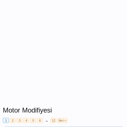
Motor Modifiyesi
1
2
3
4
5
6
→
12
İleri >