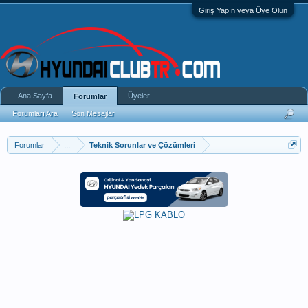
Giriş Yapın veya Üye Olun
Ana Sayfa
Üyeler
Forumlar
Forumları Ara
Son Mesajlar
Forumlar
...
Teknik Sorunlar ve Çözümleri