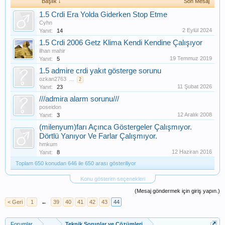
Başlık ↓
Son Mesaj
1.5 Crdi Era Yolda Giderken Stop Etme
Cyhn
2 Eylül 2024
Yanıt:
14
1.5 Crdi 2006 Getz Klima Kendi Kendine Çalışıyor
ilhan mahir
19 Temmuz 2019
Yanıt:
5
1.5 admire crdi yakıt gösterge sorunu
ozkan2763
...
2
11 Şubat 2026
Yanıt:
23
///admira alarm sorunu///
poseidon
12 Aralık 2008
Yanıt:
3
(milenyum)farı Açınca Göstergeler Çalışmıyor.
Dörtlü Yanıyor Ve Farlar Çalışmıyor.
hmkum
12 Haziran 2016
Yanıt:
8
Toplam 650 konudan 646 ile 650 arası gösteriliyor
Konu gösterim seçenekleri
(Mesaj göndermek için giriş yapın.)
< Geri
1
←
39
40
41
42
43
44
Forumlar
...
Teknik Sorunlar ve Çözümleri