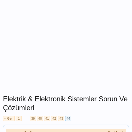
Elektrik & Elektronik Sistemler Sorun Ve
Çözümleri
< Geri
1
←
39
40
41
42
43
44